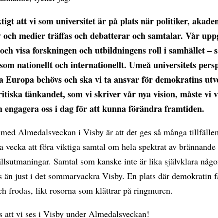
tigt att vi som universitet är på plats när politiker, akade
v och medier träffas och debatterar och samtalar. Vår uppg
 och visa forskningen och utbildningens roll i samhället – 
 som nationellt och internationellt. Umeå universitets pers
a Europa behövs och ska vi ta ansvar för demokratins utv
ritiska tänkandet, som vi skriver vår nya vision, måste vi 
h engagera oss i dag för att kunna förändra framtiden.
med Almedalsveckan i Visby är att det ges så många tillfälle
vecka att föra viktiga samtal om hela spektrat av brännande 
llsutmaningar. Samtal som kanske inte är lika självklara någ
 än just i det sommarvackra Visby. En plats där demokratin f
ch frodas, likt rosorna som klättrar på ringmuren.
s att vi ses i Visby under Almedalsveckan!