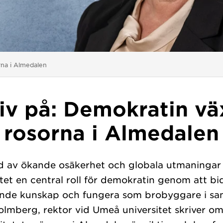
rna i Almedalen
iv på: Demokratin vä
rosorna i Almedalen
id av ökande osäkerhet och globala utmaningar
itet en central roll för demokratin genom att b
nde kunskap och fungera som brobyggare i sam
olmberg, rektor vid Umeå universitet skriver om