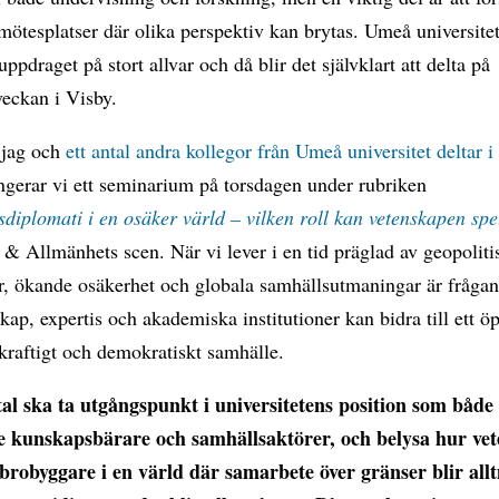
mötesplatser där olika perspektiv kan brytas. Umeå universitet
ppdraget på stort allvar och då blir det självklart att delta på
eckan i Visby.
 jag och
ett antal andra kollegor från Umeå universitet deltar i
ngerar vi ett seminarium på torsdagen under rubriken
diplomati i en osäker värld – vilken roll kan vetenskapen sp
& Allmänhets scen. När vi lever i en tid präglad av geopoliti
r, ökande osäkerhet och globala samhällsutmaningar är frågan
skap, expertis och akademiska institutioner kan bidra till ett ö
kraftigt och demokratiskt samhälle.
al ska ta utgångspunkt i universitetens position som både
 kunskapsbärare och samhällsaktörer, och belysa hur ve
brobyggare i en värld där samarbete över gränser blir all