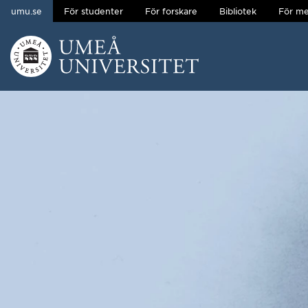
umu.se
För studenter
För forskare
Bibliotek
För me
Hoppa direkt till innehållet
Huvudmenyn dold.