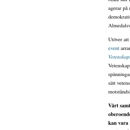
agerar på 
demokratiu
Almedalsv
Utöver att
event
arra
Vetenskaps
Vetenskap 
spänninga
sätt veten
motstånds
Vårt samt
oberoende
kan vara 