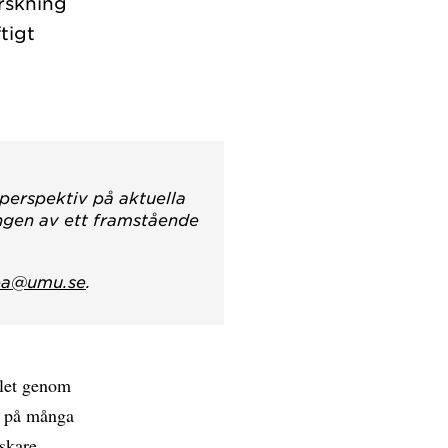
orskning
tigt
 perspektiv på aktuella
ingen av ett framstående
pa@umu.se
.
llet genom
s på många
rskare