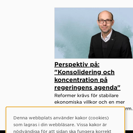
Perspektiv på:
"Konsolidering och
koncentration på
regeringens agenda"
Reformer krävs för stabilare
ekonomiska villkor och en mer
ändamålsenlig organisationsform.
Denna webbplats använder kakor (cookies)
Cookie-samtycke
som lagras i din webbläsare. Vissa kakor är
nödvändiga för att sidan ska fungera korrekt