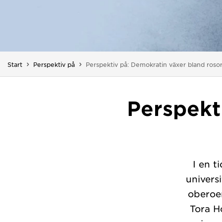
Du är här:
Start
Perspektiv på
Perspektiv på: Demokratin växer bland roso
Perspekt
I en t
univers
oberoe
Tora H