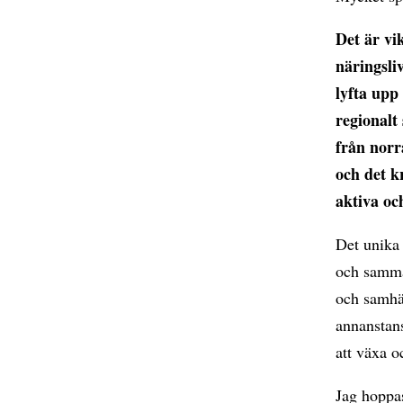
Det är vik
näringsli
lyfta upp
regionalt
från norr
och det k
aktiva oc
Det unika 
och samma 
och samhä
annanstans
att växa o
Jag hoppa