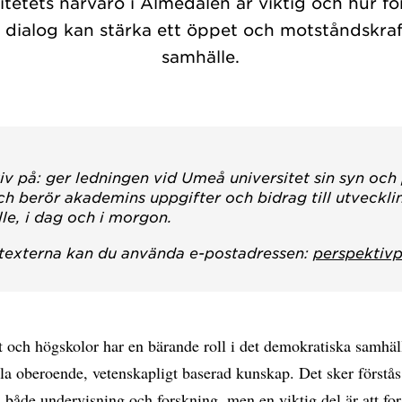
itetets närvaro i Almedalen är viktig och hur f
 dialog kan stärka ett öppet och motståndskraf
samhälle.
iv på: ger ledningen vid Umeå universitet sin syn och
ch berör akademins uppgifter och bidrag till utveckl
le, i dag och i morgon.
 texterna kan du använda e-postadressen:
perspektiv
t och högskolor har en bärande roll i det demokratiska samhä
la oberoende, vetenskapligt baserad kunskap. Det sker förstå
 i både undervisning och forskning, men en viktig del är att fo