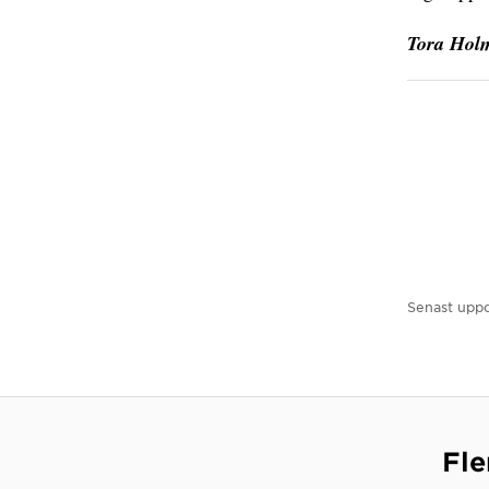
Tora Hol
Senast uppd
Fle