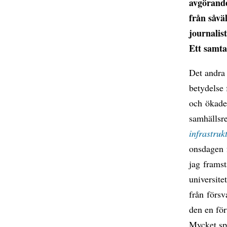
avgörande
från såvä
journalis
Ett samta
Det andra 
betydelse 
och ökade 
samhällsre
infrastruk
onsdagen 
jag framst
universite
från försv
den en för
Mycket sp