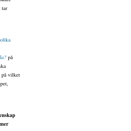
 tar
 olika
ela?
på
ska
 på vilket
ppet,
tenskap
tmer