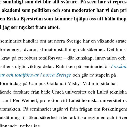
 samtidigt som det blir allt svårare. På scen har vi repre
l akademi som politiken och som moderator har vi den pri
ten Erika Bjerström som kommer hjälpa oss att hålla ihop 
l jag ser mycket fram emot.
seminariet handlar om att norra Sverige har en växande strate
för energi, råvaror, klimatomställning och säkerhet. Det finns
krav på ett robust totalförsvar – där kunskap, innovation och
siliens utgör viktiga delar. Rubriken på seminariet är
Forskni
tur och totalförsvar i norra Sverige
och går av stapeln på
förmiddag på Campus Gotland i Visby. Vid min sida har
ående forskare från både Umeå universitet och Luleå tekniska
t samt Per Weihed, prorektor vid Luleå tekniska universitet o
arsmakten. På seminariet utgår vi från frågan om forskningens 
utsättning för ökad säkerhet i den arktiska regionen och i Sve
ännande, tycker jag.