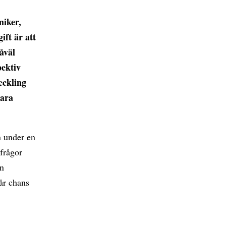
miker,
ift är att
såväl
pektiv
eckling
vara
n under en
frågor
on
år chans