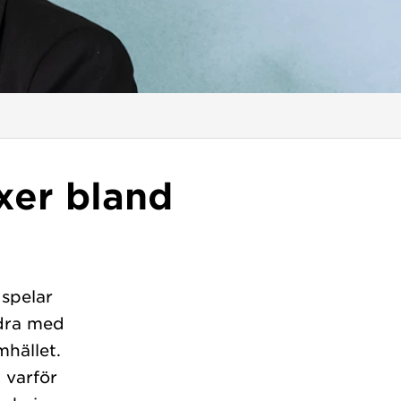
xer bland
 spelar
idra med
hället.
 varför