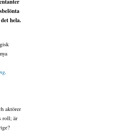
sentanter
sbelönta
det hela.
gisk
 nya
ng,
ch aktörer
roll; är
rige?