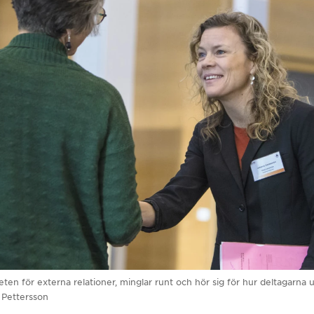
en för externa relationer, minglar runt och hör sig för hur deltagarna
 Pettersson