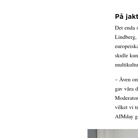
På jak
Det enda s
Lindberg, 
europeiska
skulle kun
multikultur
– Även om 
gav våra d
Moderatorn
vilket vi 
AIMday giv