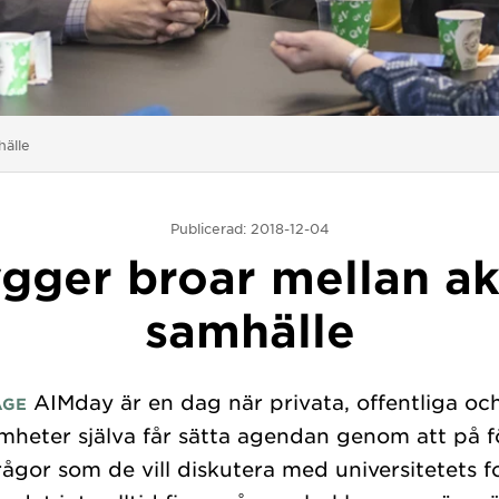
älle
Publicerad: 2018-12-04
gger broar mellan a
samhälle
AIMday är en dag när privata, offentliga och
AGE
mheter själva får sätta agendan genom att på 
frågor som de vill diskutera med universitetets f