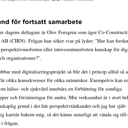
nd för fortsatt samarbete
av dagens deltagare är Olov Forsgren som äger Co-Constructi
y AB (CIRN). Frågan han söker svar på lyder: "Hur kan forsk
perspektivmedveten eller intressentmedveten kunskap för digi
och organisationer?".
obbar med digitaliseringsprojekt så blir det i princip alltid så a
får olika konsekvenser för olika människor. Exempelvis kan en
om hälso- och sjukvård innebära en förbättring för somliga
pper och försämringar för andra. Min verksamhet är i stort be
nskaplig grund i det här perspektivtänkandet och jag har själv
ig karriär bakom mig, så det känns naturligt att vända sig till 
 i frågan.