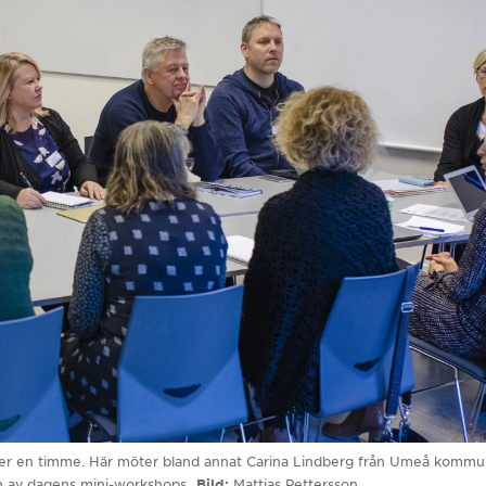
der en timme. Här möter bland annat Carina Lindberg från Umeå kommun 
en av dagens mini-workshops.
Bild
Mattias Pettersson