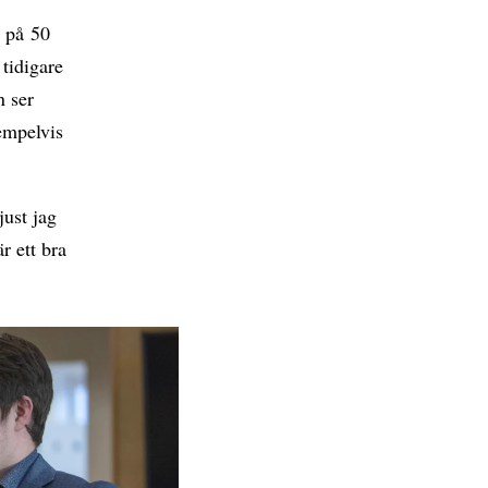
g på 50
tidigare
n ser
empelvis
just jag
r ett bra