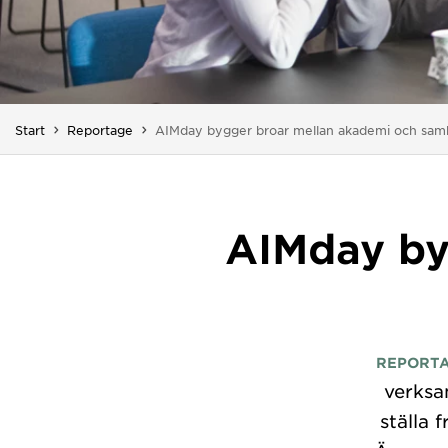
Du är här:
Start
Reportage
AIMday bygger broar mellan akademi och samh
AIMday by
REPORT
verksa
ställa 