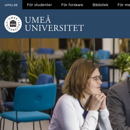
umu.se
För studenter
För forskare
Bibliotek
För me
Hoppa direkt till innehållet
Huvudmenyn dold.