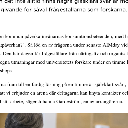
 det inte alltid finns några glasklara svar är mö
givande för såväl frågeställarna som forskarna.
en kommun påverka invånarnas konsumtionsbeteenden, med hä
atpåverkan?". Så löd en av frågorna under senaste AIMday v
t. Den här dagen får frågeställare från näringsliv och organisa
 egna utmaningar med universitetets forskare under en timme 
shops.
a fram till en färdig lösning på en timme är självklart svårt,
 att vi erbjuder en arena där deltagarna kan knyta kontakter oc
ill sitt arbete, säger Johanna Gardeström, en av arrangörerna.