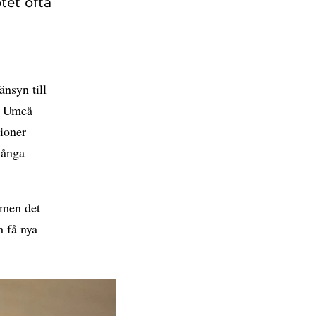
tet ofta
nsyn till
id Umeå
tioner
långa
 men det
h få nya