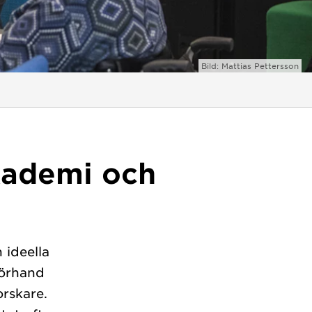
Bild: Mattias Pettersson
kademi och
 ideella
förhand
orskare.