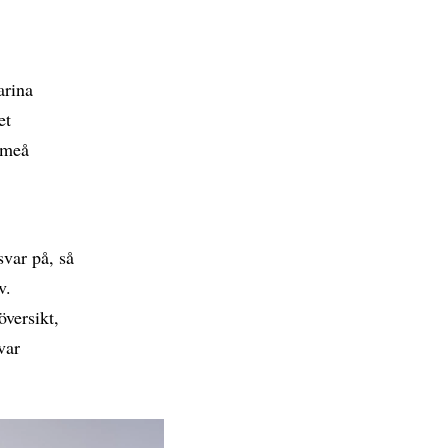
arina
et
Umeå
svar på, så
v.
översikt,
var