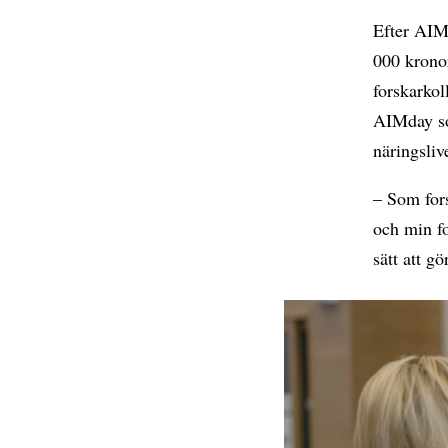
Efter AIM
000 kronor
forskarkol
AIMday so
näringsliv
– Som fors
och min fo
sätt att gö