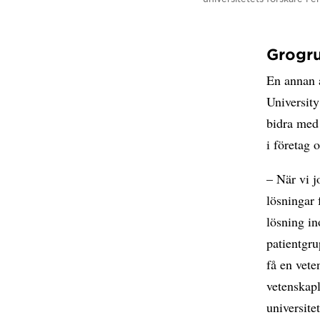
Grogru
En annan 
Universit
bidra med 
i företag 
– När vi j
lösningar 
lösning in
patientgru
få en vete
vetenskapl
universitet