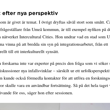
t efter nya perspektiv
om är givet är temat. I övrigt dryftas såväl stort som smått. C
frågeställare från Umeå kommun, är till exempel nyfiken på d
 nätverket Intercultural Cities. Hon undrar vad en stad som 
na vinna på att bredda sin syn på integrationsarbetet, från ett
ellt till ett interkulturellt synsätt.
forskarna inte var experter på precis den fråga som vi söker 
iskussioner nya infallsvinklar – särskilt ur ett urfolksperspekti
 kunde också förmedla kontakter för att utföra en forsknings
tror skulle vara en användbar fortsättning. Så på det hela taget 
ande för oss, säger hon efter sessionen.