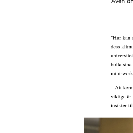
Även om
"Hur kan 
dess klim
universite
bolla sina
mini-work
– Att komm
viktiga är
insikter t