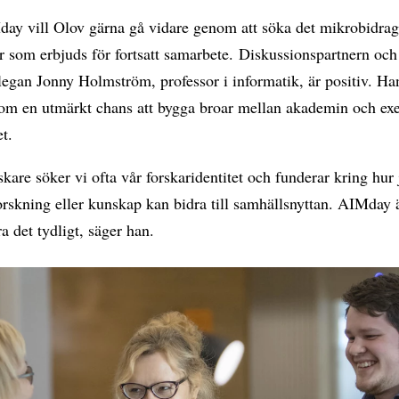
day vill Olov gärna gå vidare genom att söka det mikrobidra
 som erbjuds för fortsatt samarbete. Diskussionspartnern och 
legan Jonny Holmström, professor i informatik, är positiv. Ha
m en utmärkt chans att bygga broar mellan akademin och ex
et.
kare söker vi ofta vår forskaridentitet och funderar kring hur 
rskning eller kunskap kan bidra till samhällsnyttan. AIMday ä
ra det tydligt, säger han.