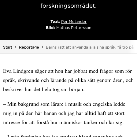
forskningsområdet.
Text:
Per Melander
Bild:
Mattias Pettersson
Du är här:
Start
Reportage
Barns rätt att använda alla sina språk, få tro på 
Eva Lindgren säger att hon har jobbat med frågor som rör
språk, skrivande och lärande på olika sätt genom åren, och
beskriver hur det hela tog sin början:
– Min bakgrund som lärare i musik och engelska ledde
mig in på den här banan och jag har alltid haft ett stort
intresse för att förstå hur människor tänker och lär sig.
– I min forskning har jag studerat bland annat hur och