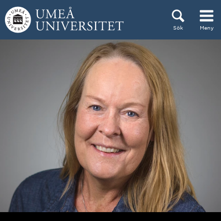
Hoppa direkt till innehållet
Sök
Meny
Huvudmenyn dold.