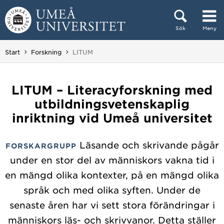
Hoppa direkt till innehållet
Sök
Meny
Huvudmenyn dold.
Du är här:
Start
Forskning
LITUM
LITUM – Literacyforskning med
utbildningsvetenskaplig
inriktning vid Umeå universitet
Läsande och skrivande pågår
FORSKARGRUPP
under en stor del av människors vakna tid i
en mängd olika kontexter, på en mängd olika
språk och med olika syften. Under de
senaste åren har vi sett stora förändringar i
människors läs- och skrivvanor. Detta ställer