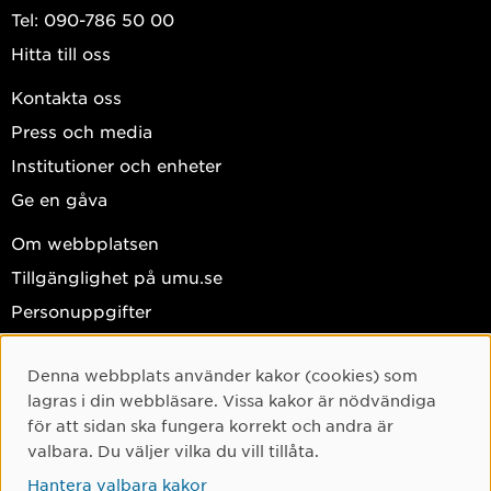
Tel: 090-786 50 00
Hitta till oss
Kontakta oss
Press och media
Institutioner och enheter
Ge en gåva
Om webbplatsen
Tillgänglighet på umu.se
Personuppgifter
Hantera kakor
Denna webbplats använder kakor (cookies) som
Cookie-samtycke
Facebook
lagras i din webbläsare. Vissa kakor är nödvändiga
Instagram
för att sidan ska fungera korrekt och andra är
valbara. Du väljer vilka du vill tillåta.
TikTok
Hantera valbara kakor
Youtube