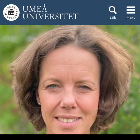
Hoppa direkt till innehållet
Sök
Meny
Huvudmenyn dold.