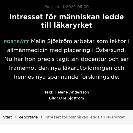
Publicerad: 2022-05-30
Intresset för människan ledde
till läkaryrket
Malin Sjöström arbetar som lektor i
PORTRÄTT
allmänmedicin med placering i Östersund.
Nu har hon precis tagit sin docentur och ser
framemot den nya läkarutbildningen och
hennes nya spännande forskningsidé.
Text:
Heléne Andersson
Bild:
Olle Sjöström
Du är här:
Start
Reportage
Intresset för människan ledde till läkaryrket