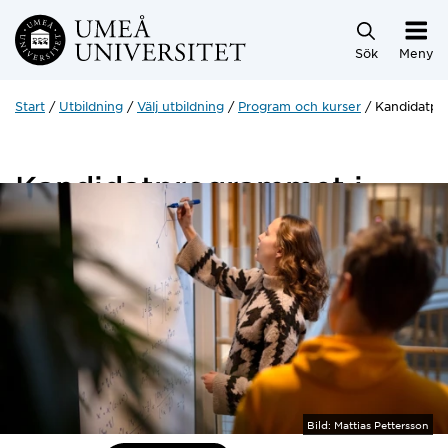
Hoppa direkt till innehållet
Sök
Meny
Start
Utbildning
Välj utbildning
Program och kurser
Kandidatpr
Kandidatprogrammet i
matematik
180 hp
Bild:
Mattias Pettersson