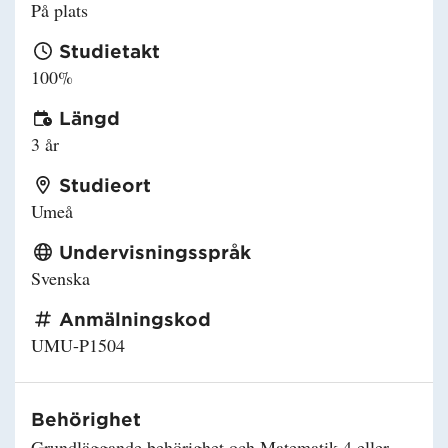
På plats
Studietakt
100%
Längd
3 år
Studieort
Umeå
Undervisningsspråk
Svenska
Anmälningskod
UMU-P1504
Behörighet
Grundläggande behörighet och Matematik 4 eller