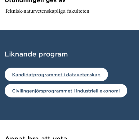
Utbildningen ges av
Har hämtat avsändare.
Teknisk-naturvetenskapliga fakulteten
Liknande program
Har hämtat liknande program.
Kandidatprogrammet i datavetenskap
Civilingenjörsprogrammet i industriell ekonomi
Annat bra att veta
Har hämtat länkar.