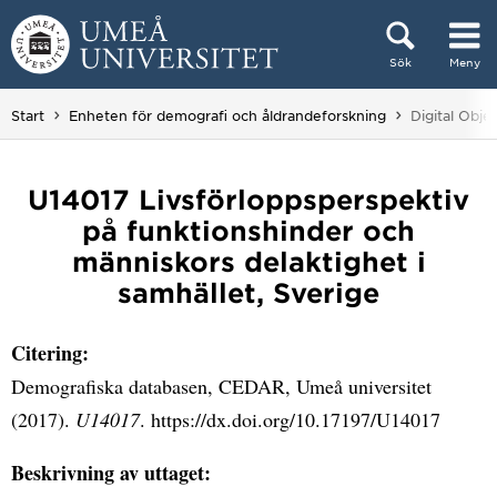
Hoppa direkt till innehållet
Sök
Meny
Huvudmenyn dold.
Du är här:
Start
Enheten för demografi och åldrandeforskning
Digital Objec
U14017 Livsförloppsperspektiv
på funktionshinder och
människors delaktighet i
samhället, Sverige
Citering:
Demografiska databasen, CEDAR, Umeå universitet
(2017).
U14017
. https://dx.doi.org/10.17197/U14017
Beskrivning av uttaget: