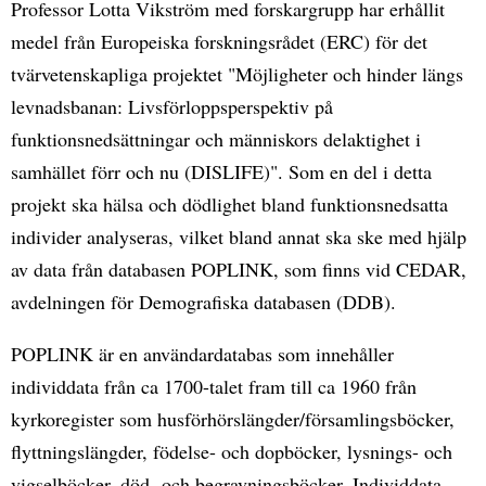
Professor Lotta Vikström med forskargrupp har erhållit
medel från Europeiska forskningsrådet (ERC) för det
tvärvetenskapliga projektet "Möjligheter och hinder längs
levnadsbanan: Livsförloppsperspektiv på
funktionsnedsättningar och människors delaktighet i
samhället förr och nu (DISLIFE)". Som en del i detta
projekt ska hälsa och dödlighet bland funktionsnedsatta
individer analyseras, vilket bland annat ska ske med hjälp
av data från databasen POPLINK, som finns vid CEDAR,
avdelningen för Demografiska databasen (DDB).
POPLINK är en användardatabas som innehåller
individdata från ca 1700-talet fram till ca 1960 från
kyrkoregister som husförhörslängder/församlingsböcker,
flyttningslängder, födelse- och dopböcker, lysnings- och
vigselböcker, död- och begravningsböcker. Individdata