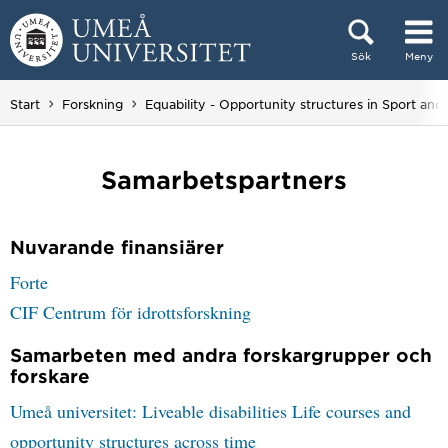
Hoppa direkt till innehållet
Sök
Meny
Huvudmenyn dold.
Start
Forskning
Equability - Opportunity structures in Sport and 
Samarbetspartners
Nuvarande finansiärer
Forte
CIF Centrum för idrottsforskning
Samarbeten med andra forskargrupper och
forskare
Umeå universitet: Liveable disabilities Life courses and
opportunity structures across time