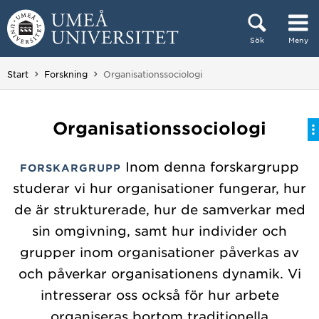
Hoppa direkt till innehållet
Sök
Meny
Huvudmenyn dold.
Du är här:
Start
Forskning
Organisationssociologi
Organisationssociologi
Inom denna forskargrupp
FORSKARGRUPP
studerar vi hur organisationer fungerar, hur
de är strukturerade, hur de samverkar med
sin omgivning, samt hur individer och
grupper inom organisationer påverkas av
och påverkar organisationens dynamik. Vi
intresserar oss också för hur arbete
organiseras bortom traditionella