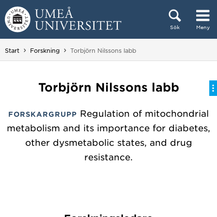
Hoppa direkt till innehållet
Sök
Meny
Huvudmenyn dold.
Du är här:
Start
Forskning
Torbjörn Nilssons labb
Torbjörn Nilssons labb
Regulation of mitochondrial
FORSKARGRUPP
metabolism and its importance for diabetes,
other dysmetabolic states, and drug
resistance.