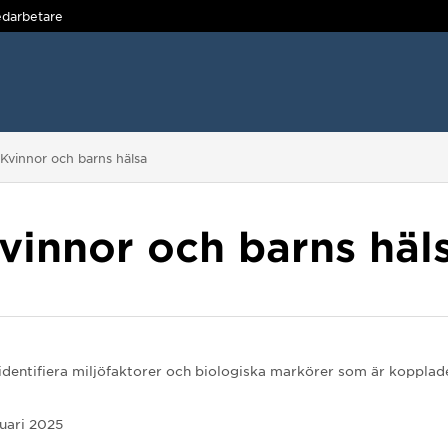
darbetare
r här:
Kvinnor och barns hälsa
vinnor och barns häl
identifiera miljöfaktorer och biologiska markörer som är kopplade 
nuari 2025