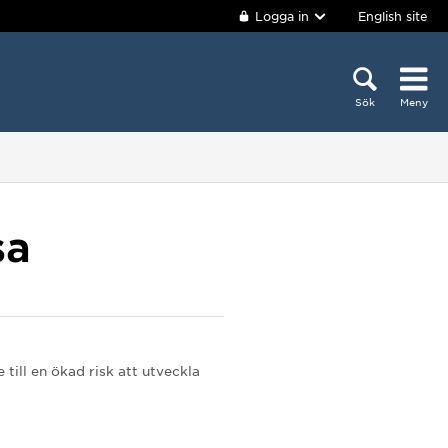
Logga in
English site
Sök
Meny
sa
till en ökad risk att utveckla