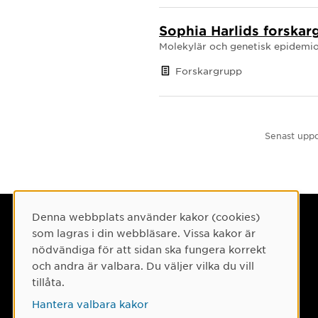
Sophia Harlids forskar
Molekylär och genetisk epidemiol
Forskargrupp
Senast uppd
Denna webbplats använder kakor (cookies)
Cookie-samtycke
Umeå universitet
som lagras i din webbläsare. Vissa kakor är
901 87 Umeå
nödvändiga för att sidan ska fungera korrekt
och andra är valbara. Du väljer vilka du vill
Tel: 090-786 50 00
tillåta.
Hitta till oss
Hantera valbara kakor