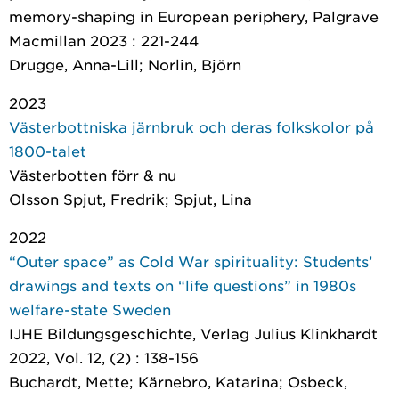
memory-shaping in European periphery
, Palgrave
Macmillan 2023 : 221-244
Drugge, Anna-Lill; Norlin, Björn
2023
Västerbottniska järnbruk och deras folkskolor på
1800-talet
Västerbotten förr & nu
Olsson Spjut, Fredrik; Spjut, Lina
2022
“Outer space” as Cold War spirituality: Students’
drawings and texts on “life questions” in 1980s
welfare-state Sweden
IJHE Bildungsgeschichte
, Verlag Julius Klinkhardt
2022, Vol. 12, (2) : 138-156
Buchardt, Mette; Kärnebro, Katarina; Osbeck,