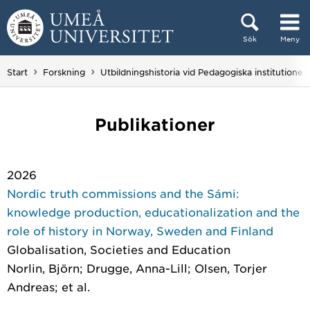
Hoppa direkt till innehållet
Sök
Meny
Huvudmenyn dold.
Start
Forskning
Utbildningshistoria vid Pedagogiska institutionen
Publikationer
2026
Nordic truth commissions and the Sámi:
knowledge production, educationalization and the
role of history in Norway, Sweden and Finland
Globalisation, Societies and Education
Norlin, Björn; Drugge, Anna-Lill; Olsen, Torjer
Andreas; et al.