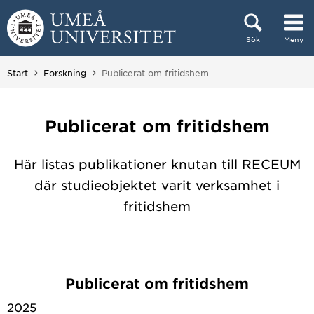
Hoppa direkt till innehållet
Sök
Meny
Huvudmenyn dold.
Du är här:
Start
Forskning
Publicerat om fritidshem
Publicerat om fritidshem
Här listas publikationer knutan till RECEUM
där studieobjektet varit verksamhet i
fritidshem
Publicerat om fritidshem
2025