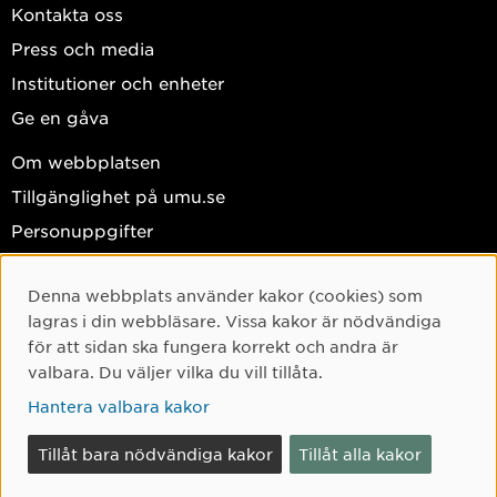
Kontakta oss
Press och media
Institutioner och enheter
Ge en gåva
Om webbplatsen
Tillgänglighet på umu.se
Personuppgifter
Hantera kakor
Denna webbplats använder kakor (cookies) som
Facebook
Cookie-samtycke
lagras i din webbläsare. Vissa kakor är nödvändiga
Instagram
för att sidan ska fungera korrekt och andra är
valbara. Du väljer vilka du vill tillåta.
TikTok
Hantera valbara kakor
Youtube
LinkedIn
Tillåt bara nödvändiga kakor
Tillåt alla kakor