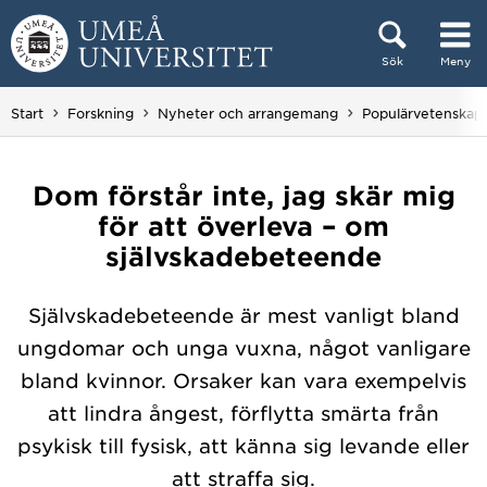
Hoppa direkt till innehållet
Sök
Meny
Huvudmenyn dold.
Start
Forskning
Nyheter och arrangemang
Populärvetenskap
Dom förstår inte, jag skär mig
för att överleva – om
självskadebeteende
Självskadebeteende är mest vanligt bland
ungdomar och unga vuxna, något vanligare
bland kvinnor. Orsaker kan vara exempelvis
att lindra ångest, förflytta smärta från
psykisk till fysisk, att känna sig levande eller
att straffa sig.