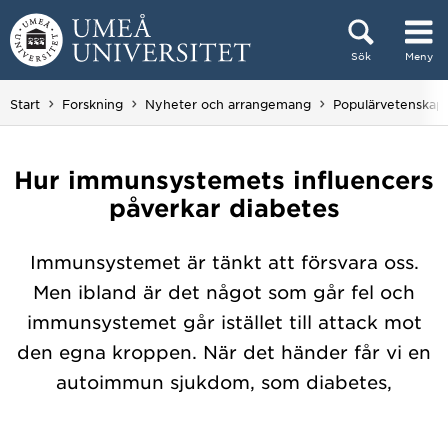
Hoppa direkt till innehållet
Sök
Meny
Huvudmenyn dold.
Start
Forskning
Nyheter och arrangemang
Populärvetenskap
Hur immunsystemets influencers
påverkar diabetes
Immunsystemet är tänkt att försvara oss.
Men ibland är det något som går fel och
immunsystemet går istället till attack mot
den egna kroppen. När det händer får vi en
autoimmun sjukdom, som diabetes,