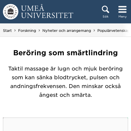
Hoppa direkt till innehållet
Sök
Meny
Huvudmenyn dold.
Start
Forskning
Nyheter och arrangemang
Populärvetenskap
Beröring som smärtlindring
Taktil massage är lugn och mjuk beröring
som kan sänka blodtrycket, pulsen och
andningsfrekvensen. Den minskar också
ångest och smärta.