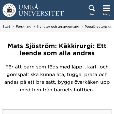
Hoppa direkt till innehållet
Sök
Meny
Huvudmenyn dold.
Start
Forskning
Nyheter och arrangemang
Populärvetenskap
Mats Sjöström: Käkkirurgi: Ett
leende som alla andras
För att barn som föds med läpp-, kärl- och
gomspalt ska kunna äta, tugga, prata och
andas på ett bra sätt, byggs överkäken upp
med ben från barnets höftben.