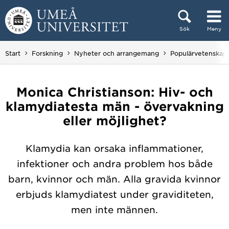
Hoppa direkt till innehållet
Sök
Meny
Huvudmenyn dold.
Start
Forskning
Nyheter och arrangemang
Populärvetenskap
Monica Christianson: Hiv- och
klamydiatesta män - övervakning
eller möjlighet?
Klamydia kan orsaka inflammationer,
infektioner och andra problem hos både
barn, kvinnor och män. Alla gravida kvinnor
erbjuds klamydiatest under graviditeten,
men inte männen.