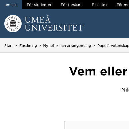
umu.se
För studenter
För forskare
Bibliotek
För me
Hoppa direkt till innehållet
Huvudmenyn dold.
Start
Forskning
Nyheter och arrangemang
Populärvetenskap
Vem eller
Ni