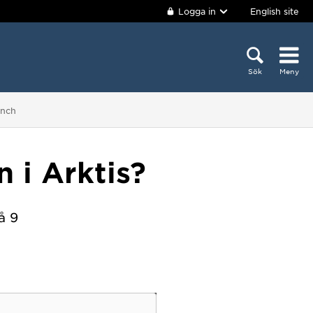
Logga in
English site
Sök
Meny
unch
 i Arktis?
å 9