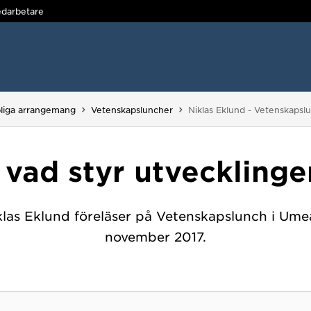
darbetare
Du är här:
liga arrangemang
Vetenskapsluncher
Niklas Eklund - Vetenskapsl
 vad styr utvecklingen
klas Eklund föreläser på Vetenskapslunch i Ume
november 2017.