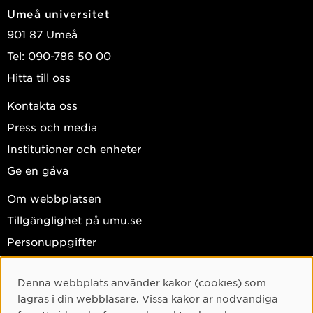
Umeå universitet
901 87 Umeå
Tel: 090-786 50 00
Hitta till oss
Kontakta oss
Press och media
Institutioner och enheter
Ge en gåva
Om webbplatsen
Tillgänglighet på umu.se
Personuppgifter
Hantera kakor
Denna webbplats använder kakor (cookies) som
Facebook
Cookie-samtycke
lagras i din webbläsare. Vissa kakor är nödvändiga
Instagram