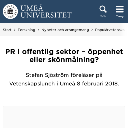
Hoppa direkt till innehållet
Sök
Meny
Huvudmenyn dold.
Start
Forskning
Nyheter och arrangemang
Populärvetenskap
PR i offentlig sektor – öppenhet
eller skönmålning?
Stefan Sjöström föreläser på
Vetenskapslunch i Umeå 8 februari 2018.