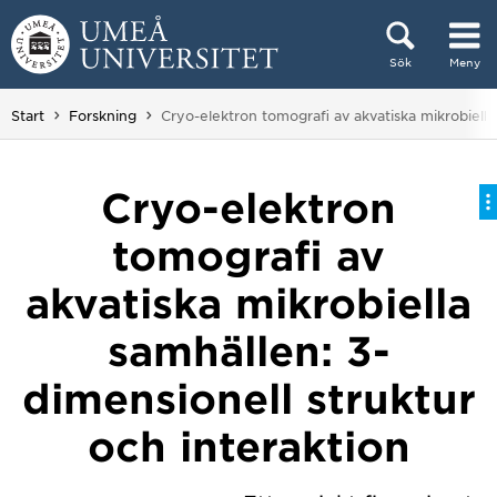
Hoppa direkt till innehållet
Sök
Meny
Huvudmenyn dold.
Du är här:
Start
Forskning
Cryo-elektron tomografi av akvatiska mikrobiella
Cryo-elektron
tomografi av
akvatiska mikrobiella
samhällen: 3-
dimensionell struktur
och interaktion