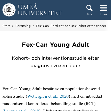
Hoppa direkt till innehållet
Sök
Meny
Huvudmenyn dold.
Start
Forskning
Fex-Can, Fertilitet och sexualitet efter cancer
Fex-Can Young Adult
Kohort- och interventionsstudie efter
diagnos i vuxen ålder
Fex-Can Young Adult består av en populationsbaserad
kohortstudie (
Wettergren et al., 2020
) med en inbäddad
randomiserad kontrollerad behandlingsstudie (RCT)
(
Lampic et al., 2019
). I kohortstudien identifierade vi