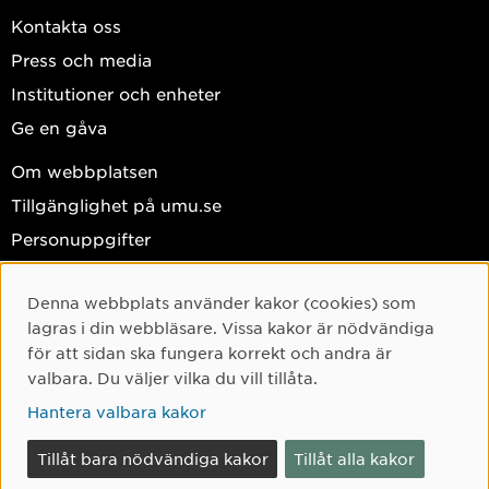
Kontakta oss
Press och media
Institutioner och enheter
Ge en gåva
Om webbplatsen
Tillgänglighet på umu.se
Personuppgifter
Hantera kakor
Denna webbplats använder kakor (cookies) som
Facebook
Cookie-samtycke
lagras i din webbläsare. Vissa kakor är nödvändiga
Instagram
för att sidan ska fungera korrekt och andra är
valbara. Du väljer vilka du vill tillåta.
TikTok
Hantera valbara kakor
Youtube
LinkedIn
Tillåt bara nödvändiga kakor
Tillåt alla kakor