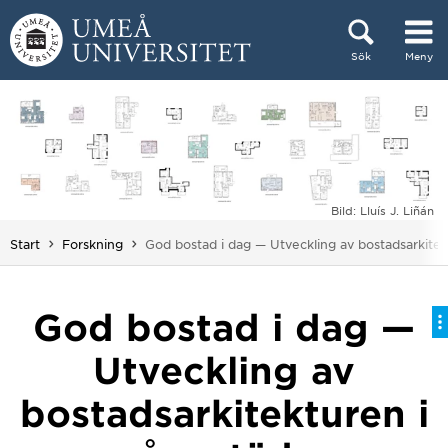
Hoppa direkt till innehållet
Sök
Meny
Huvudmenyn dold.
Bild: Lluís J. Liñán
Du är här:
Start
Forskning
God bostad i dag — Utveckling av bostadsarkitek
God bostad i dag —
Utveckling av
bostadsarkitekturen i