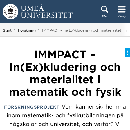
Hoppa direkt till innehållet
Sök
Meny
Huvudmenyn dold.
Du är här:
Start
Forskning
IMMPACT – In(Ex)kludering och materialitet i ma
IMMPACT –
In(Ex)kludering och
materialitet i
matematik och fysik
Vem känner sig hemma
FORSKNINGSPROJEKT
inom matematik- och fysikutbildningen på
högskolor och universitet, och varför? Vi