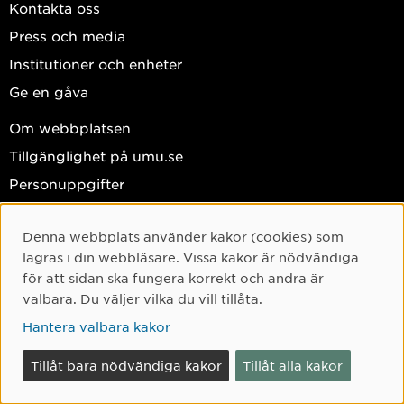
Kontakta oss
Press och media
Institutioner och enheter
Ge en gåva
Om webbplatsen
Tillgänglighet på umu.se
Personuppgifter
Hantera kakor
Denna webbplats använder kakor (cookies) som
Facebook
Cookie-samtycke
lagras i din webbläsare. Vissa kakor är nödvändiga
Instagram
för att sidan ska fungera korrekt och andra är
valbara. Du väljer vilka du vill tillåta.
TikTok
Hantera valbara kakor
Youtube
LinkedIn
Tillåt bara nödvändiga kakor
Tillåt alla kakor