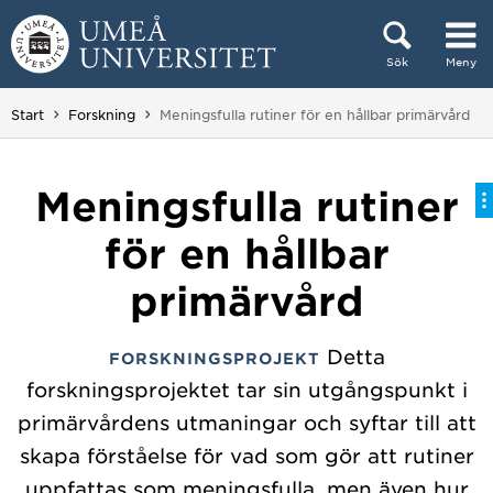
Hoppa direkt till innehållet
Sök
Meny
Huvudmenyn dold.
Du är här:
Start
Forskning
Meningsfulla rutiner för en hållbar primärvård
Meningsfulla rutiner
för en hållbar
primärvård
Detta
FORSKNINGSPROJEKT
forskningsprojektet tar sin utgångspunkt i
primärvårdens utmaningar och syftar till att
skapa förståelse för vad som gör att rutiner
uppfattas som meningsfulla, men även hur