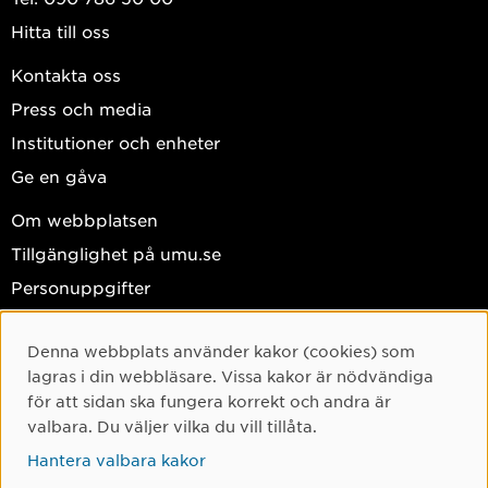
Hitta till oss
Kontakta oss
Press och media
Institutioner och enheter
Ge en gåva
Om webbplatsen
Tillgänglighet på umu.se
Personuppgifter
Hantera kakor
Denna webbplats använder kakor (cookies) som
Facebook
Cookie-samtycke
lagras i din webbläsare. Vissa kakor är nödvändiga
Instagram
för att sidan ska fungera korrekt och andra är
valbara. Du väljer vilka du vill tillåta.
TikTok
Hantera valbara kakor
Youtube