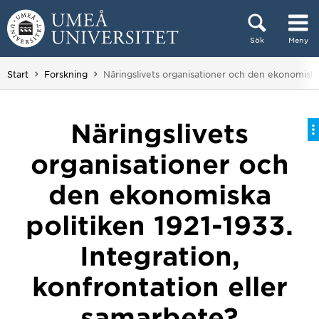
Hoppa direkt till innehållet
Sök
Meny
Huvudmenyn dold.
Du är här:
Start
Forskning
Näringslivets organisationer och den ekonomiska 
Näringslivets
organisationer och
den ekonomiska
politiken 1921-1933.
Integration,
konfrontation eller
samarbete?