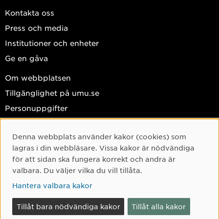
Kontakta oss
Press och media
Institutioner och enheter
Ge en gåva
Om webbplatsen
Tillgänglighet på umu.se
Personuppgifter
Hantera kakor
Denna webbplats använder kakor (cookies) som
Facebook
Cookie-samtycke
lagras i din webbläsare. Vissa kakor är nödvändiga
Instagram
för att sidan ska fungera korrekt och andra är
valbara. Du väljer vilka du vill tillåta.
TikTok
Hantera valbara kakor
Youtube
LinkedIn
Tillåt bara nödvändiga kakor
Tillåt alla kakor