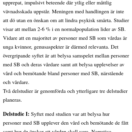
upprepat, impulsivt beteende där ytlig eller måttlig
vävnadsskada uppstår. Meningen med handlingen är inte
att dö utan en önskan om att lindra psykisk smärta. Studier
visar att mellan 2-6 % i en normalpopulation lider av SB.
Vidare att en majoritet av personer med SB som vårdas är
unga kvinnor, genusaspekter är därmed relevanta. Det
övergripande syftet är att belysa samspelet mellan personer
med SB och deras vårdare samt att belysa upplevelser av
vård och bemötande bland personer med SB, närstående
och vårdare.
Två delstudier är genomförda och ytterligare tre delstudier
planeras.
Delstudie I:
Syftet med studien var att belysa hur
personer med SB upplever den vård och bemötande de fått
samt hur de önskar att vården skall vara. Narrativa