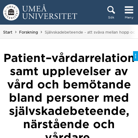
Hoppa direkt till innehållet
Sök
Meny
Huvudmenyn dold.
Du är här:
Start
Forskning
Självskadebeteende - att sväva mellan hopp och f
Patient–vårdarrelation
samt upplevelser av
vård och bemötande
bland personer med
självskadebeteende,
närstående och
vårdare.