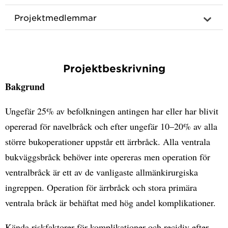
Projektmedlemmar
Projektbeskrivning
Bakgrund
Ungefär 25% av befolkningen antingen har eller har blivit
opererad för navelbråck och efter ungefär 10–20% av alla
större bukoperationer uppstår ett ärrbråck. Alla ventrala
bukväggsbråck behöver inte opereras men operation för
ventralbråck är ett av de vanligaste allmänkirurgiska
ingreppen. Operation för ärrbråck och stora primära
ventrala bråck är behäftat med hög andel komplikationer.
Kända riskfaktorer för komplikationer och recidiv efter