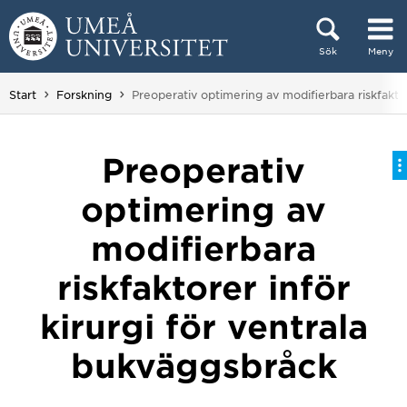
Hoppa direkt till innehållet
Sök
Meny
Huvudmenyn dold.
Du är här:
Start
Forskning
Preoperativ optimering av modifierbara riskfakto
Preoperativ
optimering av
modifierbara
riskfaktorer inför
kirurgi för ventrala
bukväggsbråck