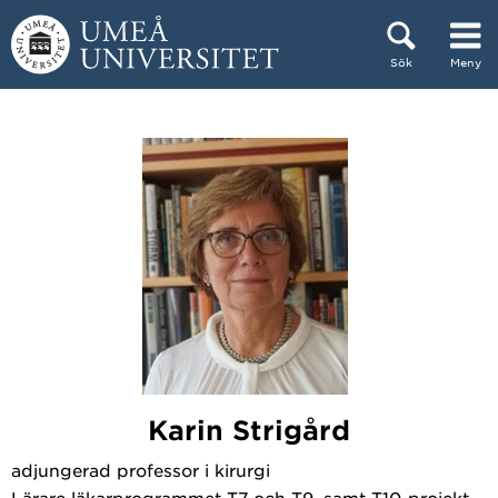
Hoppa direkt till innehållet
Sök
Meny
Huvudmenyn dold.
Karin Strigård
adjungerad professor i kirurgi
Lärare läkarprogrammet T7 och T9, samt T10-projekt