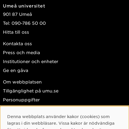
Umeå universitet
www.clister.se.
901 87 Umeå
Tel: 090-786 50 00
Hitta till oss
Kontakta oss
Press och media
Institutioner och enheter
Ge en gåva
Om webbplatsen
Tillgänglighet på umu.se
Personuppgifter
Hantera kakor
Denna webbplats använder kakor (cookies) som
Facebook
Cookie-samtycke
lagras i din webbläsare. Vissa kakor är nödvändiga
Instagram