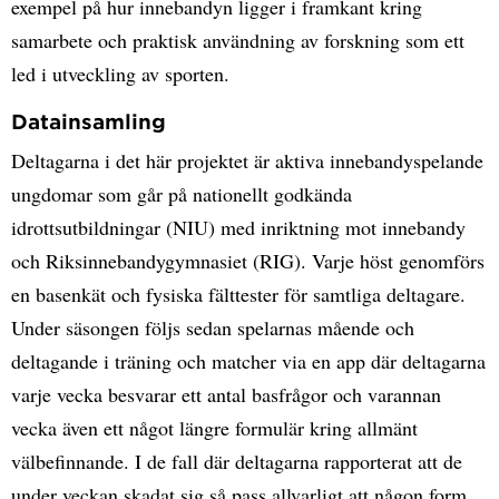
exempel på hur innebandyn ligger i framkant kring
samarbete och praktisk användning av forskning som ett
led i utveckling av sporten.
Datainsamling
Deltagarna i det här projektet är aktiva innebandyspelande
ungdomar som går på nationellt godkända
idrottsutbildningar (NIU) med inriktning mot innebandy
och Riksinnebandygymnasiet (RIG). Varje höst genomförs
en basenkät och fysiska fälttester för samtliga deltagare.
Under säsongen följs sedan spelarnas mående och
deltagande i träning och matcher via en app där deltagarna
varje vecka besvarar ett antal basfrågor och varannan
vecka även ett något längre formulär kring allmänt
välbefinnande. I de fall där deltagarna rapporterat att de
under veckan skadat sig så pass allvarligt att någon form