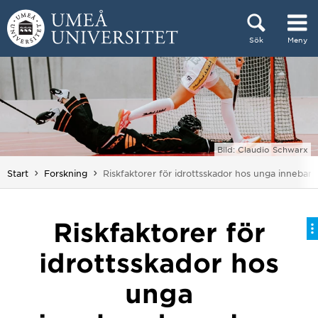
Hoppa direkt till innehållet
Sök
Meny
Huvudmenyn dold.
Bild: Claudio Schwarx
Du är här:
Start
Forskning
Riskfaktorer för idrottsskador hos unga inneban
Riskfaktorer för
idrottsskador hos
unga