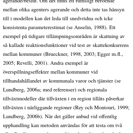
agerande/beslut. Om det finns ett rumsligt beroende
mellan olika agenters agerande och detta inte tas hänsyn
till i modellen kan det leda till snedvridna och icke
konsistenta parameterestimat (se Anselin, 1988). Ett
exempel på tidigare tillämpningsområden är skattning av
så kallade reaktionsfunktioner vid test av skattekonkurrens
mellan kommuner (Brueckner, 1998, 2003; Egger m.fl.,
2005; Revelli, 2001). Andra exempel är
överspillningseffekter mellan kommuner vid
tillhandahållandet av kommunala varor och tjänster (se
Lundberg, 2006a; med referenser) och regionala
tillväxtmodeller där tillväxten i en region tillåts påverkar
tillväxten i närliggande regioner (Rey och Montouri, 1999;
Lundberg, 2006b). När det gäller anbud vid offentlig
upphandling kan metoden användas för att testa om två