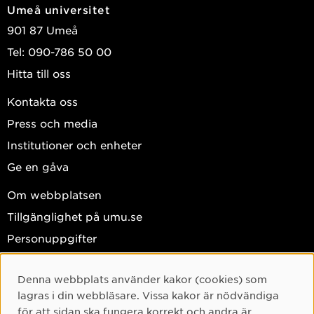
Umeå universitet
901 87 Umeå
Tel: 090-786 50 00
Hitta till oss
Kontakta oss
Press och media
Institutioner och enheter
Ge en gåva
Om webbplatsen
Tillgänglighet på umu.se
Personuppgifter
Hantera kakor
Denna webbplats använder kakor (cookies) som
Facebook
Cookie-samtycke
lagras i din webbläsare. Vissa kakor är nödvändiga
Instagram
för att sidan ska fungera korrekt och andra är