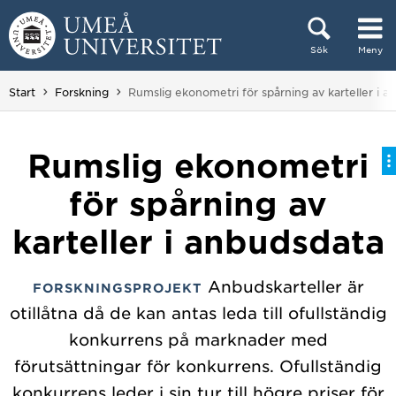
Hoppa direkt till innehållet
Sök
Meny
Huvudmenyn dold.
Du är här:
Start
Forskning
Rumslig ekonometri för spårning av karteller i 
Rumslig ekonometri
för spårning av
karteller i anbudsdata
Anbudskarteller är
FORSKNINGSPROJEKT
otillåtna då de kan antas leda till ofullständig
konkurrens på marknader med
förutsättningar för konkurrens. Ofullständig
konkurrens leder i sin tur till högre priser för