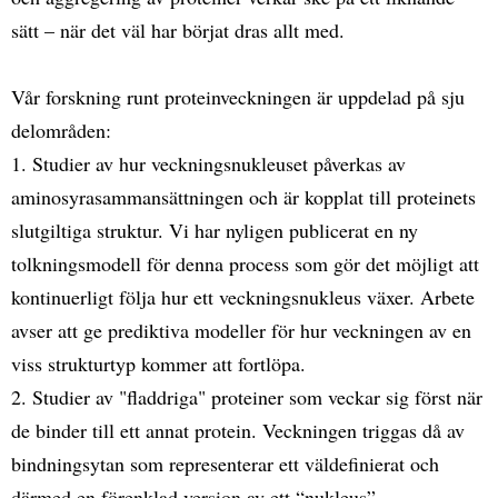
sätt – när det väl har börjat dras allt med.
Vår forskning runt proteinveckningen är uppdelad på sju
delområden:
1. Studier av hur veckningsnukleuset påverkas av
aminosyrasammansättningen och är kopplat till proteinets
slutgiltiga struktur. Vi har nyligen publicerat en ny
tolkningsmodell för denna process som gör det möjligt att
kontinuerligt följa hur ett veckningsnukleus växer. Arbete
avser att ge prediktiva modeller för hur veckningen av en
viss strukturtyp kommer att fortlöpa.
2. Studier av "fladdriga" proteiner som veckar sig först när
de binder till ett annat protein. Veckningen triggas då av
bindningsytan som representerar ett väldefinierat och
därmed en förenklad version av ett “nukleus”.