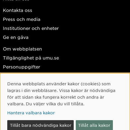
Kontakta oss
Press och media
Institutioner och enheter
Ge en gåva
Om webbplatsen
Tillgänglighet på umu.se
Personuppgifter
Hantera kakor
Denna webbplats använder kakor (cookies) som
Facebook
Cookie-samtycke
lagras i din webbläsare. Vissa kakor är nödvändiga
Instagram
för att sidan ska fungera korrekt och andra är
valbara. Du väljer vilka du vill tillåta.
TikTok
Hantera valbara kakor
Youtube
LinkedIn
Tillåt bara nödvändiga kakor
Tillåt alla kakor