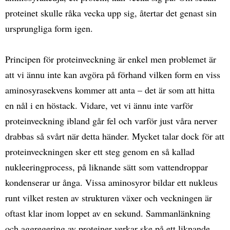
proteinet skulle råka vecka upp sig, återtar det genast sin
ursprungliga form igen.
Principen för proteinveckning är enkel men problemet är
att vi ännu inte kan avgöra på förhand vilken form en viss
aminosyrasekvens kommer att anta – det är som att hitta
en nål i en höstack. Vidare, vet vi ännu inte varför
proteinveckning ibland går fel och varför just våra nerver
drabbas så svårt när detta händer. Mycket talar dock för att
proteinveckningen sker ett steg genom en så kallad
nukleeringprocess, på liknande sätt som vattendroppar
kondenserar ur ånga. Vissa aminosyror bildar ett nukleus
runt vilket resten av strukturen växer och veckningen är
oftast klar inom loppet av en sekund. Sammanlänkning
och aggregering av proteiner verkar ske på ett liknande