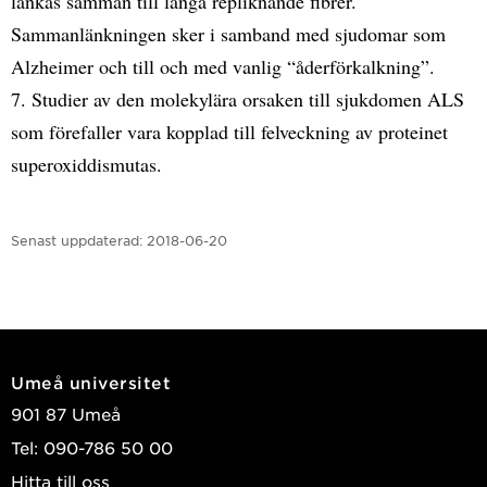
länkas samman till långa repliknande fibrer.
Sammanlänkningen sker i samband med sjudomar som
Alzheimer och till och med vanlig “åderförkalkning”.
7. Studier av den molekylära orsaken till sjukdomen ALS
som förefaller vara kopplad till felveckning av proteinet
superoxiddismutas.
Senast uppdaterad:
2018-06-20
Umeå universitet
901 87 Umeå
Tel: 090-786 50 00
Hitta till oss