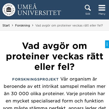
Hoppa direkt till innehållet
Sök
Meny
Huvudmenyn dold.
Du är här:
Start
Forskning
Vad avgör om proteiner veckas rätt eller fel?
Vad avgör om
proteiner veckas rätt
eller fel?
Vår organism är
FORSKNINGSPROJEKT
beroende av ett intrikat samspel mellan mer
än 30 000 olika proteiner. Varje protein har
en mycket specialiserad form och funktion
som måste stämma perfekt, annars leder det