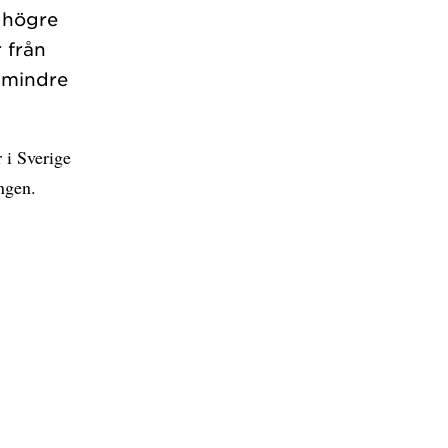
 högre
 från
a mindre
 i Sverige
ngen.