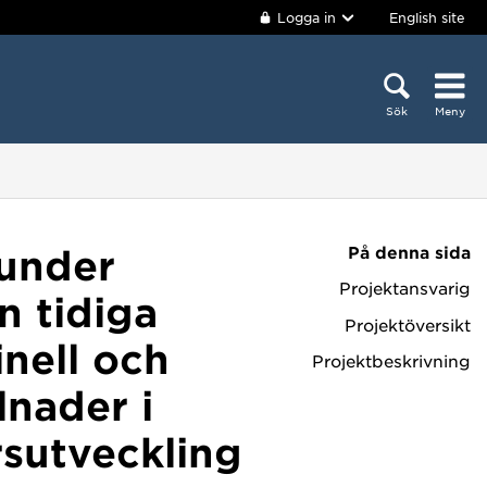
Logga in
English site
Sök
Meny
På denna sida
 under
Projektansvarig
n tidiga
Projektöversikt
inell och
Projektbeskrivning
lnader i
rsutveckling