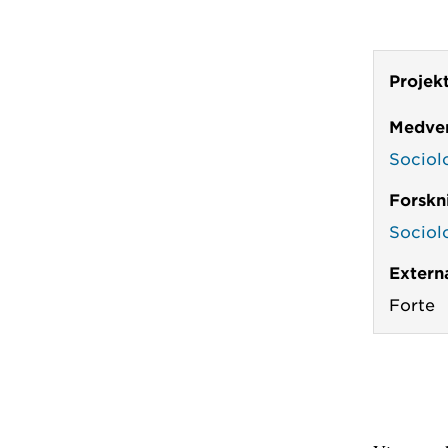
Projek
Medver
Sociol
Forskn
Sociol
Externa
Forte