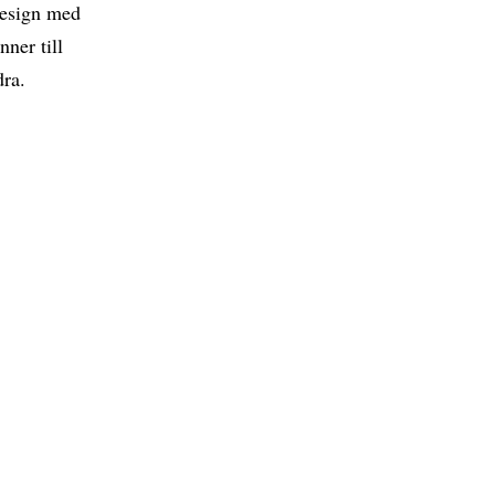
 design med
nner till
dra.