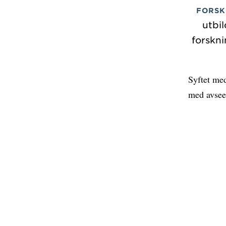
FORSK
utbi
forskni
Syftet med
med avseen