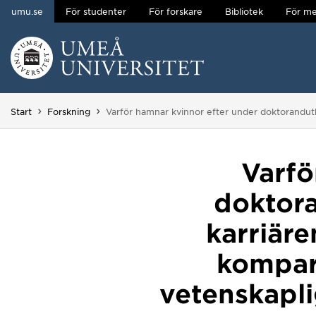
umu.se
För studenter
För forskare
Bibliotek
För me
Hoppa direkt till innehållet
Huvudmenyn dold.
Du är här:
Start
Forskning
Varför hamnar kvinnor efter under doktorandutb
Varfö
doktora
karriäre
kompara
vetenskapli