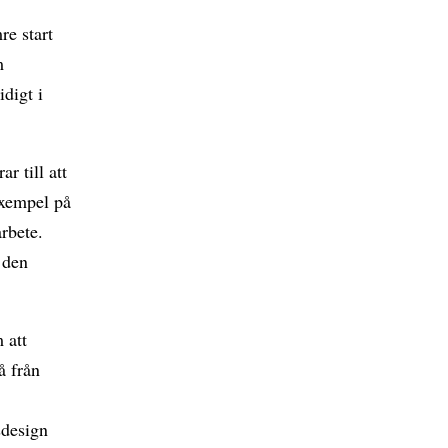
re start
m
idigt i
r till att
Exempel på
arbete.
 den
 att
å från
r
sdesign