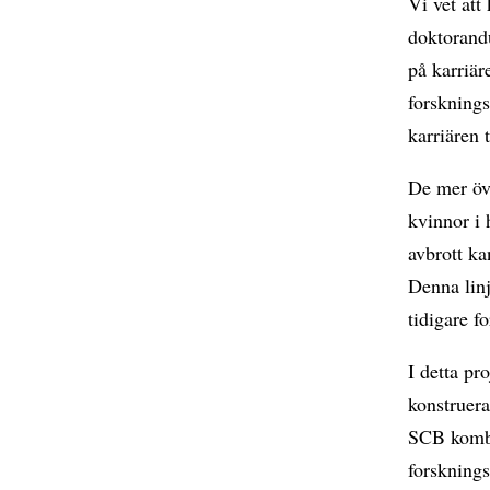
Vi vet att
doktorandu
på karriär
forsknings
karriären 
De mer öve
kvinnor i 
avbrott ka
Denna linj
tidigare f
I detta pr
konstruera
SCB kombi
forsknings