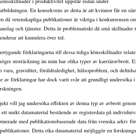
 könsskillnader i produktivitet uppstår redan under
tbildningen. En konsekvens av detta är att kvinnor får en säm
en då vetenskapliga publikationer är viktiga i konkurrensen o
anslag och tjänster. Detta är problematiskt då små skillnader t
tenderar att kumulera över tid.
rtygande förklaringarna till dessa tidiga könsskillnader relatera
högre utsträckning än män har olika typer av karriäravbrott. 
n vara, graviditet, föräldraledighet, hälsoproblem, och deltids
e av förklaringar har dock varit svår att grundligt undersöka i
orskningen.
ojekt vill jag undersöka effekten av denna typ av avbrott genom
 ett unikt datamaterial bestående av registerdata på individniv
nerade med publikationsbaserade data från svenska arkiv fö
publikationer. Detta rika datamaterial möjliggör en forskning