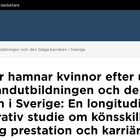
darbetare
ildningen och den tidiga karriären i Sverige
r hamnar kvinnor efter
ndutbildningen och de
n i Sverige: En longitud
tiv studie om könsskil
g prestation och karriä