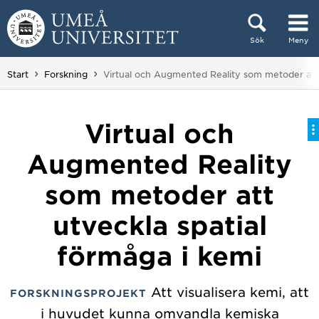
Hoppa direkt till innehållet
Sök
Meny
Huvudmenyn dold.
Du är här:
Start
Forskning
Virtual och Augmented Reality som metoder att 
Virtual och
Augmented Reality
som metoder att
utveckla spatial
förmåga i kemi
Att visualisera kemi, att
FORSKNINGSPROJEKT
i huvudet kunna omvandla kemiska