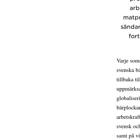
arb
matpr
sända
for
Varje somm
svenska bä
tillbaka t
uppmärksa
globalise
bärplockar
arbetskraf
svensk och
samt på vi