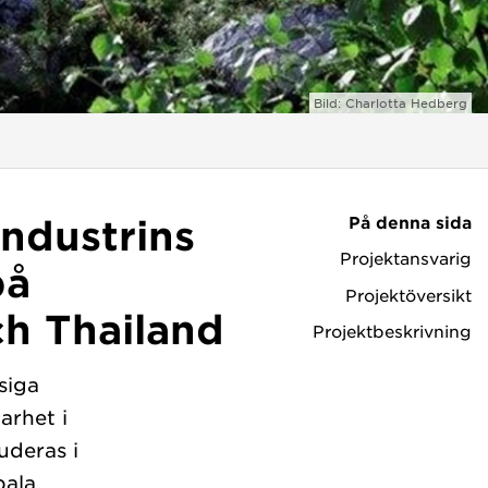
Bild: Charlotta Hedberg
På denna sida
industrins
Projektansvarig
på
Projektöversikt
ch Thailand
Projektbeskrivning
siga
arhet i
uderas i
bala