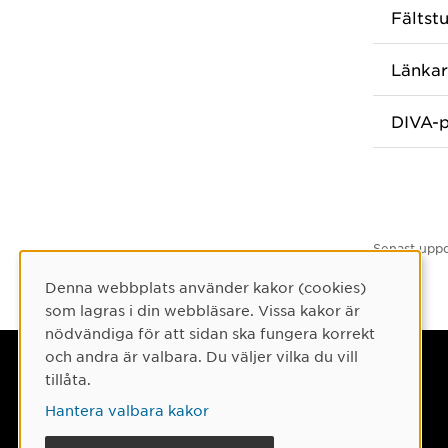
Fältst
Länkar
DIVA-p
Senast uppd
Denna webbplats använder kakor (cookies)
Cookie-samtycke
som lagras i din webbläsare. Vissa kakor är
nödvändiga för att sidan ska fungera korrekt
och andra är valbara. Du väljer vilka du vill
Umeå universitet
tillåta.
901 87 Umeå
Hantera valbara kakor
Tel: 090-786 50 00