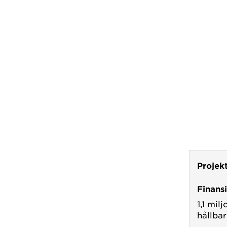
Projek
Finans
1,1 mil
hållba