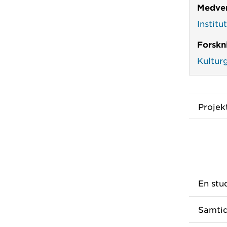
Medver
Institu
Forskn
Kultur
Proje
En stu
Samtid