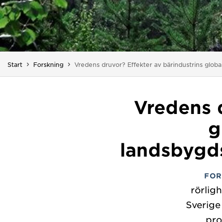
Du är här:
Start
Forskning
Vredens druvor? Effekter av bärindustrins globa
Vredens d
g
landsbygds
FOR
rörlig
Sverige
pro