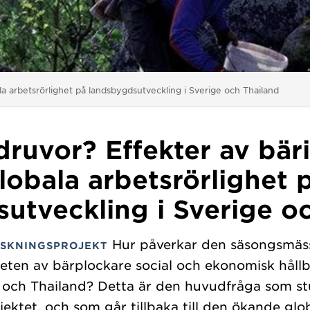
la arbetsrörlighet på landsbygdsutveckling i Sverige och Thailand
ruvor? Effekter av bär
lobala arbetsrörlighet 
utveckling i Sverige o
Hur påverkar den säsongsmäs
SKNINGSPROJEKT
heten av bärplockare social och ekonomisk hållb
 och Thailand? Detta är den huvudfråga som st
jektet, och som går tillbaka till den ökande glo