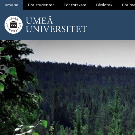
umu.se
För studenter
För forskare
Bibliotek
För me
Hoppa direkt till innehållet
Huvudmenyn dold.