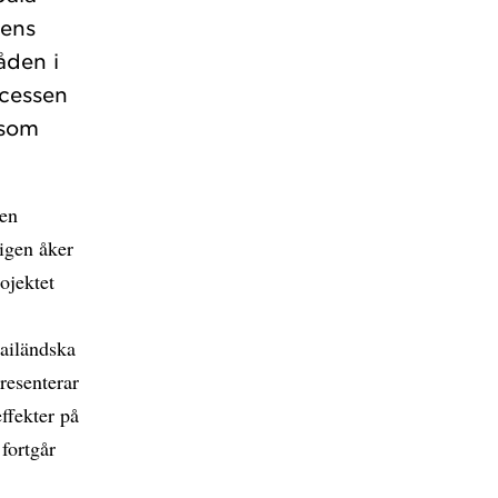
gens
åden i
cessen
 som
den
ligen åker
rojektet
ailändska
resenterar
ffekter på
fortgår