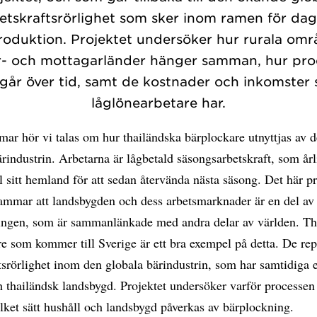
etskraftsrörlighet som sker inom ramen för da
oduktion. Projektet undersöker hur rurala omr
r- och mottagarländer hänger samman, hur pro
tgår över tid, samt de kostnader och inkomster
låglönearbetare har.
ar hör vi talas om hur thailändska bärplockare utnyttjas av 
rindustrin. Arbetarna är lågbetald säsongsarbetskraft, som år
ill sitt hemland för att sedan återvända nästa säsong. Det här p
mmar att landsbygden och dess arbetsmarknader är en del av
ringen, som är sammanlänkade med andra delar av världen. Th
e som kommer till Sverige är ett bra exempel på detta. De rep
tsrörlighet inom den globala bärindustrin, som har samtidiga e
 thailändsk landsbygd. Projektet undersöker varför processen 
lket sätt hushåll och landsbygd påverkas av bärplockning.