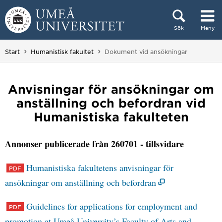
Hoppa direkt till innehållet
Sök
Meny
Huvudmenyn dold.
Du är här:
Start
Humanistisk fakultet
Dokument vid ansökningar
Anvisningar för ansökningar om
anställning och befordran vid
Humanistiska fakulteten
Annonser publicerade från 260701 - tillsvidare
Humanistiska fakultetens anvisningar för
ansökningar om anställning och befordran
Guidelines for applications for employment and
promotion at Umeå University’s Faculty of Arts and