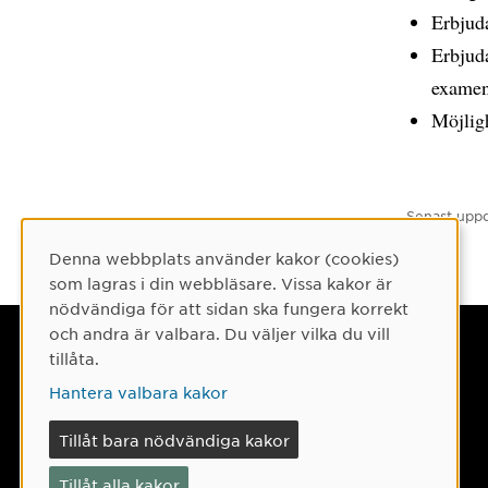
Erbjuda
Erbjuda
examen
Möjligh
Senast uppd
Denna webbplats använder kakor (cookies)
Cookie-samtycke
som lagras i din webbläsare. Vissa kakor är
nödvändiga för att sidan ska fungera korrekt
och andra är valbara. Du väljer vilka du vill
Umeå universitet
tillåta.
901 87 Umeå
Hantera valbara kakor
Tel: 090-786 50 00
Tillåt bara nödvändiga kakor
Hitta till oss
Tillåt alla kakor