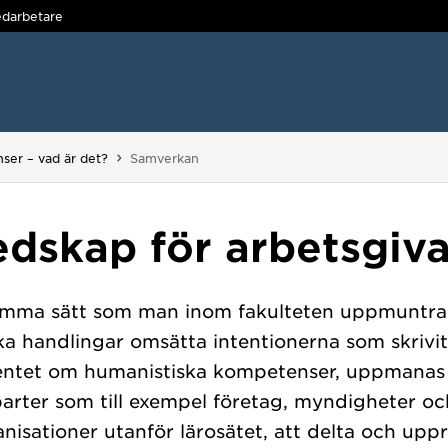
darbetare
Du är här:
ser – vad är det?
Samverkan
dskap för arbetsgiv
mma sätt som man inom fakulteten uppmuntras
ka handlingar omsätta intentionerna som skrivit
ntet om humanistiska kompetenser, uppmanas 
parter som till exempel företag, myndigheter oc
nisationer utanför lärosätet, att delta och upp