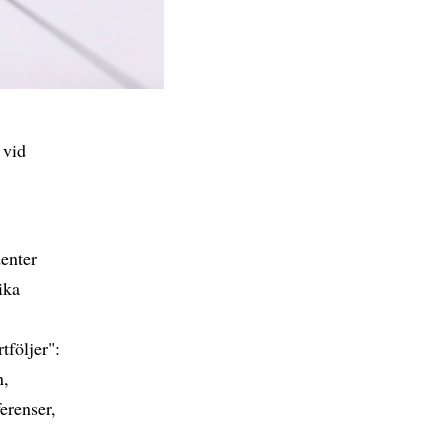
 vid
enter
ika
tföljer":
n,
ferenser,