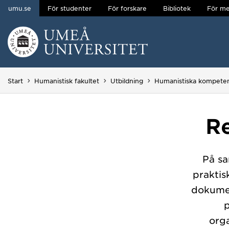
umu.se
För studenter
För forskare
Bibliotek
För me
Hoppa direkt till innehållet
Huvudmenyn dold.
Start
Humanistisk fakultet
Utbildning
Humanistiska kompeten
Re
På sa
praktis
dokume
orga