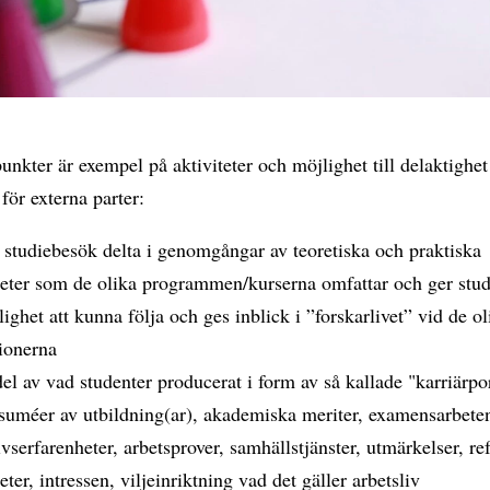
unkter är exempel på aktiviteter och möjlighet till delaktighet
 för externa parter:
 studiebesök delta i genomgångar av teoretiska och praktiska
heter som de olika programmen/kurserna omfattar och ger stud
ighet att kunna följa och ges inblick i ”forskarlivet” vid de ol
tionerna
del av vad studenter producerat i form av så kallade "karriärpor
esuméer av utbildning(ar), akademiska meriter, examensarbete
ivserfarenheter, arbetsprover, samhällstjänster, utmärkelser, re
eter, intressen, viljeinriktning vad det gäller arbetsliv