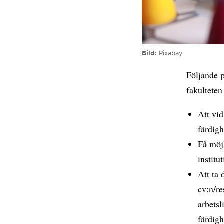
Bild
Pixabay
Följande p
fakulteten
Att vid
färdig
Få möjl
institu
Att ta 
cv:n/r
arbetsl
färdigh