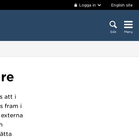
Logga in
English site
Sök
Meny
are
 att i
s fram i
externa
h
rätta