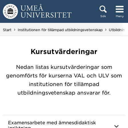
Hoppa direkt till innehållet
Sök
Meny
Huvudmenyn dold.
Start
Institutionen för tillämpad utbildningsvetenskap
Utbildning
Kursutvärderingar
Nedan listas kursutvärderingar som
genomförts för kurserna VAL och ULV som
institutionen för tillämpad
utbildningsvetenskap ansvarar för.
Examensarbete med ämnesdidaktisk
inriktning