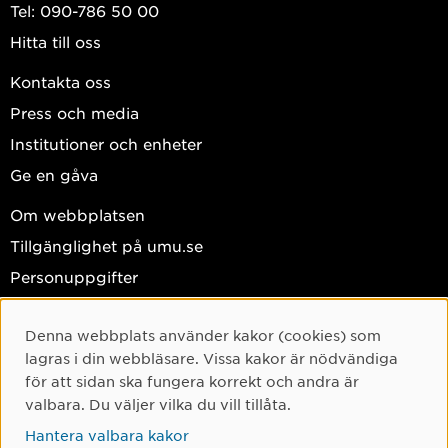
Tel: 090-786 50 00
Hitta till oss
Kontakta oss
Press och media
Institutioner och enheter
Ge en gåva
Om webbplatsen
Tillgänglighet på umu.se
Personuppgifter
Hantera kakor
Denna webbplats använder kakor (cookies) som
Facebook
Cookie-samtycke
lagras i din webbläsare. Vissa kakor är nödvändiga
Instagram
för att sidan ska fungera korrekt och andra är
valbara. Du väljer vilka du vill tillåta.
TikTok
Hantera valbara kakor
Youtube