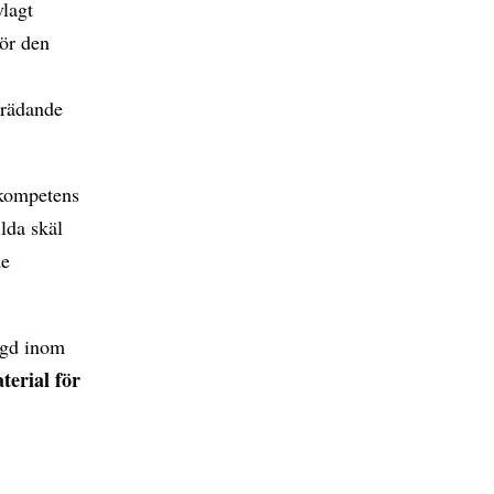
vlagt
ör den
e
trädande
 kompetens
lda skäl
de
agd inom
terial för