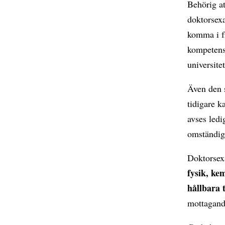
Behörig at
doktorsex
komma i f
kompetens 
universitet
Även den 
tidigare k
avses ledi
omständig
Doktorsex
fysik, kem
hållbara 
mottagande