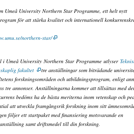
m Umeå University Northern Star Programme, ett helt nytt
rogram för att stärka kvalitet och internationell konkurrenskr
ww.umu.se/northern-star/
l i Umeå University Northern Star Programme utlyser
Teknis
skaplig fakultet
tre anställningar som biträdande universite
ltetens forskningsområden och utbildningsprogram, enligt an
ens tre annonser. Anställningarna kommer att tillsättas med d
kurrens bedöms ha de bästa meriterna inom vetenskap och pe
ntial att utveckla framgångsrik forskning inom sitt ämnesomr
gen följer ett startpaket med finansiering motsvarande en
nställning samt driftsmedel till din forskning.