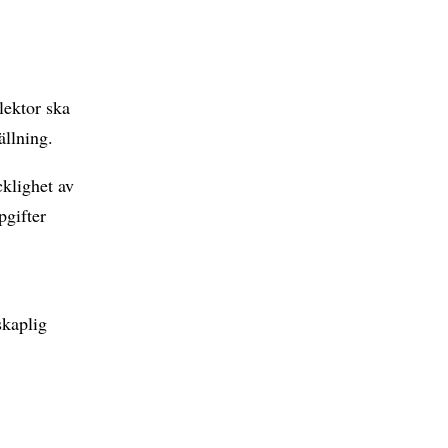
lektor ska
ällning.
klighet av
pgifter
skaplig