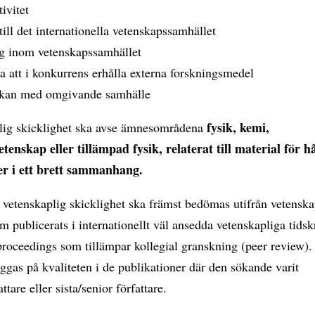
ivitet
till det internationella vetenskapssamhället
g inom vetenskapssamhället
 att i konkurrens erhålla externa forskningsmedel
kan med omgivande samhälle
fysik, kemi,
lig skicklighet ska avse ämnesområdena
tenskap eller tillämpad fysik, relaterat till material för h
er i ett brett sammanhang.
vetenskaplig skicklighet ska främst bedömas utifrån vetenska
m publicerats i internationellt väl ansedda vetenskapliga tidsk
roceedings som tillämpar kollegial granskning (peer review). 
äggas på kvaliteten i de publikationer där den sökande varit
ttare eller sista/senior författare.