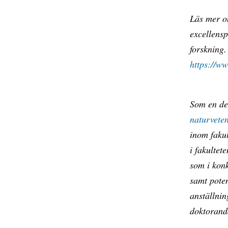
Läs mer o
excellensp
forskning.
https://w
Som en de
naturveten
inom faku
i fakultet
som i kon
samt pote
anställnin
doktoranda