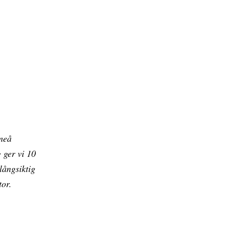
Umeå
 ger vi 10
långsiktig
tor.