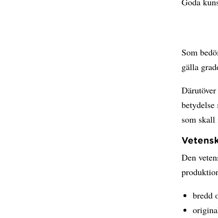
Goda kunsk
Som bedöm
gälla grad
Därutöver 
betydelse 
som skall 
Vetensk
Den vetens
produktion
bredd o
origina