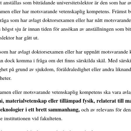
t anställas som biträdande universitetslektor är den som har a
amen eller har motsvarande vetenskaplig kompetens. Främst b
råga som har avlagt doktorsexamen eller har nått motsvarand
högst sju år innan tiden för ansökan av anställningen som bi
slektor har gått ut.
som har avlagt doktorsexamen eller har uppnått motsvarande
an dock komma i fråga om det finns särskilda skäl. Med särski
ghet på grund av sjukdom, föräldraledighet eller andra liknan
heter.
amen eller motsvarande vetenskaplig kompetens ska vara avl
i, materialvetenskap eller tillämpad fysik, relaterat till ma
teknologier i ett brett sammanhang,
och av relevans för den
 institutionen vid fakulteten.