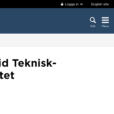
Logga in
English site
Sök
Meny
id Teknisk-
tet