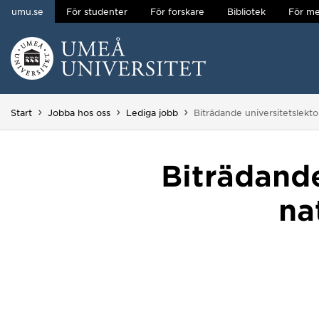
umu.se
För studenter
För forskare
Bibliotek
För me
Hoppa direkt till innehållet
Huvudmenyn dold.
Du är här:
Start
Jobba hos oss
Lediga jobb
Biträdande universitetslekto
Biträdande
na