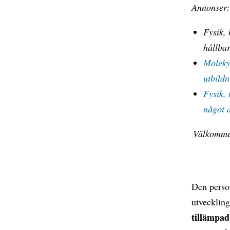
Annonser
Fysik, 
hållba
Molekyl
utbildn
Fysik, 
något 
Välkommen
Den person
utvecklin
tillämpad 