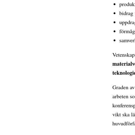
produkt
bidrag 
uppdra
förmåga
samver
Vetenskap
materialve
teknologi
Graden av 
arbeten so
konferensp
vikt ska l
huvudförfa