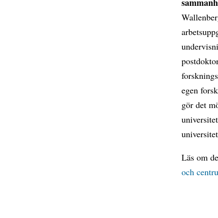
sammanh
Wallenberg
arbetsuppg
undervisn
postdoktor
forsknings
egen forsk
gör det mö
universitet
universitet
Läs om den
och centr