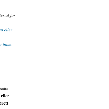
terial för
p eller
ap inom
satta
 eller
brett