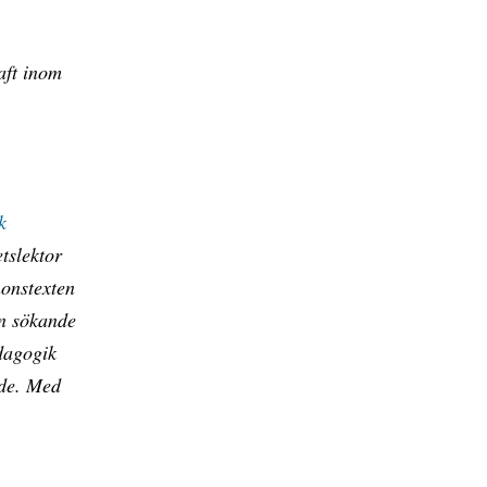
aft inom
k
tslektor
nonstexten
en sökande
dagogik
åde. Med