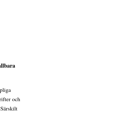
ållbara
pliga
rifter och
Särskilt