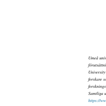
Umeå unive
förutsätt
University
forskare s
forsknings
Samtliga u
https://ww