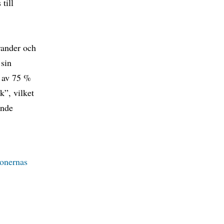
till
rander och
 sin
r av 75 %
k”, vilket
ande
ionernas