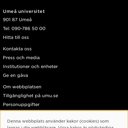
Umeå universitet
901 87 Umeå
Tel: 090-786 50 00
Hitta till oss
Kontakta oss
Press och media
Institutioner och enheter
Ge en gåva
Om webbplatsen
Tillgänglighet på umu.se
Personuppgifter
Hantera kakor
Denna webbplats använder kakor (cookies) som
Cookie-samtycke
Facebook
lagras i din webbläsare. Vissa kakor är nödvändiga