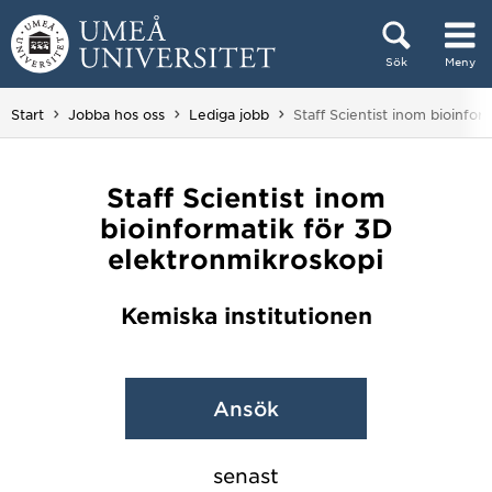
Hoppa direkt till innehållet
Sök
Meny
Huvudmenyn dold.
Du är här:
Start
Jobba hos oss
Lediga jobb
Staff Scientist inom bioinfor
Staff Scientist inom
bioinformatik för 3D
elektronmikroskopi
Kemiska institutionen
Ansök
senast