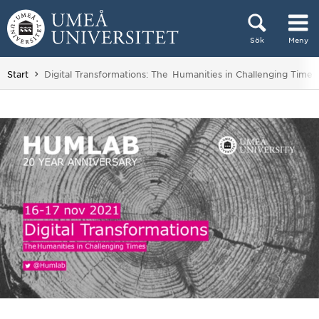
Hoppa direkt till innehållet
Sök
Meny
Huvudmenyn dold.
Du är här:
Start
Digital Transformations: The Humanities in Challenging Times