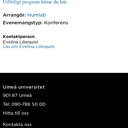
Utförligt program hittar du här.
Arrangör:
Humlab
Evenemangstyp:
Konferens
Kontaktperson
Evelina Liliequist
Läs om Evelina Liliequist
Umeå universitet
901 87 Umeå
Tel: 090-786 50 00
Hitta till oss
Kontakta oss