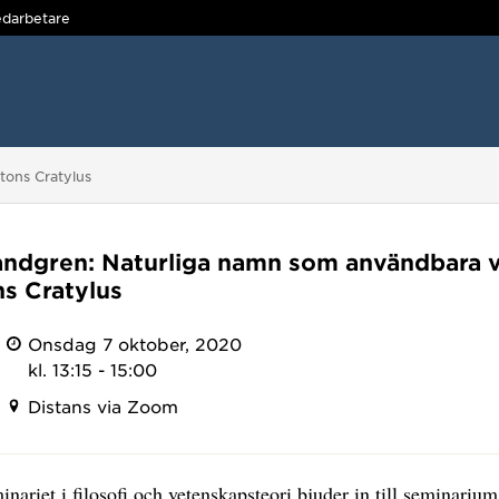
darbetare
tons Cratylus
andgren: Naturliga namn som användbara 
ns Cratylus
Onsdag 7 oktober, 2020
kl. 13:15 - 15:00
Distans via Zoom
nariet i filosofi och vetenskapsteori bjuder in till seminari