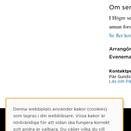
Om sem
I Högre se
annan fors
Se fler k
Arrangör
Evenema
Kontaktp
Pär Sund
Läs om P
Denna webbplats använder kakor (cookies)
Cookie-samtycke
som lagras i din webbläsare. Vissa kakor är
Umeå universitet
nödvändiga för att sidan ska fungera korrekt
och andra är valbara. Du väljer vilka du vill
901 87 Umeå