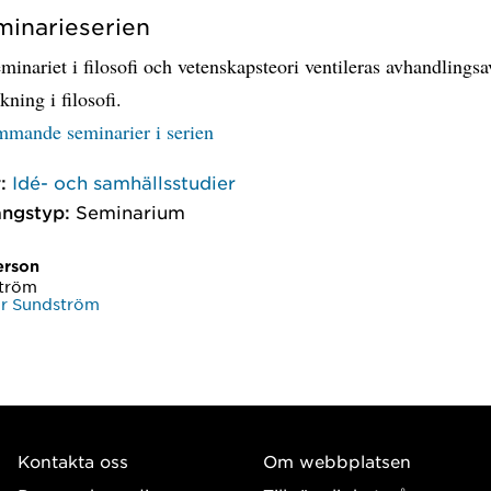
inarieserien
minariet i filosofi och vetenskapsteori ventileras avhandlingsa
kning i filosofi.
ommande seminarier i serien
:
Idé- och samhällsstudier
ngstyp:
Seminarium
erson
ström
är Sundström
Kontakta oss
Om webbplatsen