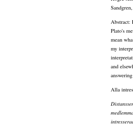
Sandgren, 
Abstract: 
Plato's me
mean what 
my interpr
interpreta
and elsewh
answering
Alla intre
Distanssem
medlemmar
intressera