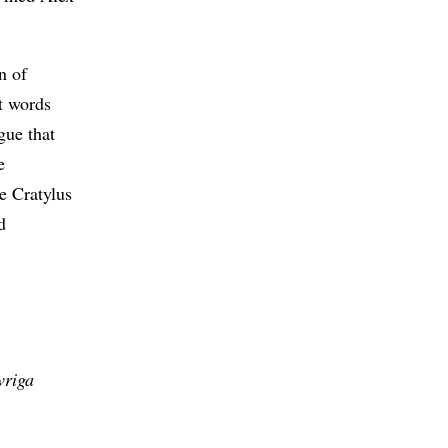
n of
at words
gue that
e
he Cratylus
d
vriga