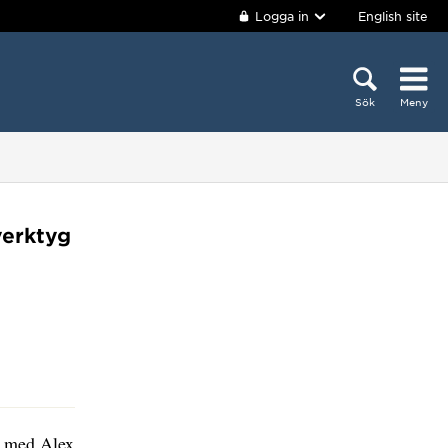
Logga in
English site
Sök
Meny
verktyg
um med Alex