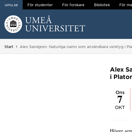
umu.se
För studenter
För forskare
Bibliotek
För me
Hoppa direkt till innehållet
Huvudmenyn dold.
Du är här:
Start
Alex Sandgren: Naturliga namn som användbara verktyg i Pla
Alex S
i Plato
ons
7
OKT
Högre semi