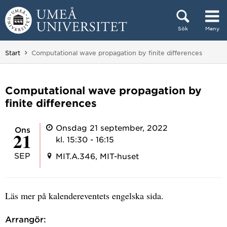
Hoppa direkt till innehållet
Sök
Meny
Huvudmenyn dold.
Du är här:
Start
Computational wave propagation by finite differences
Computational wave propagation by
finite differences
Onsdag 21 september, 2022
ons
21
kl. 15:30 - 16:15
SEP
MIT.A.346, MIT-huset
Läs mer på kalendereventets engelska sida.
Arrangör: