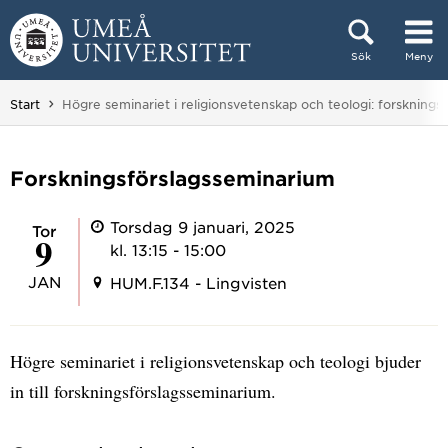
Hoppa direkt till innehållet
Sök
Meny
Huvudmenyn dold.
Du är här:
Start
Högre seminariet i religionsvetenskap och teologi: forskning
Forskningsförslagsseminarium
Torsdag 9 januari, 2025
tor
9
kl. 13:15 - 15:00
JAN
HUM.F.134 - Lingvisten
Högre seminariet i religionsvetenskap och teologi bjuder
in till forskningsförslagsseminarium.