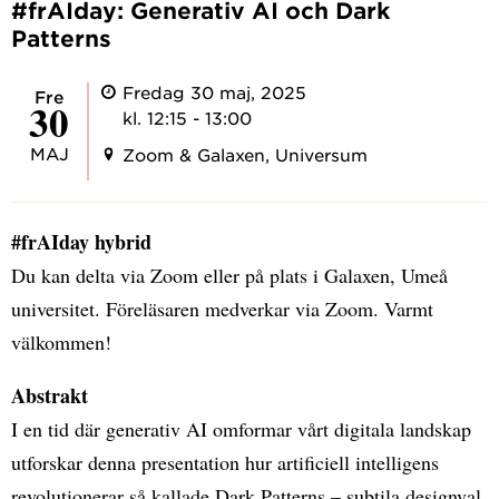
#frAIday: Generativ AI och Dark
Patterns
Fredag 30 maj, 2025
fre
30
kl. 12:15 - 13:00
MAJ
Zoom & Galaxen, Universum
#frAIday hybrid
Du kan delta via Zoom eller på plats i Galaxen, Umeå
universitet. Föreläsaren medverkar via Zoom. Varmt
välkommen!
Abstrakt
I en tid där generativ AI omformar vårt digitala landskap
utforskar denna presentation hur artificiell intelligens
revolutionerar så kallade Dark Patterns – subtila designval