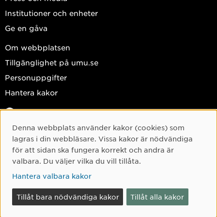
Institutioner och enheter
Ge en gåva
Om webbplatsen
Tillgänglighet på umu.se
Personuppgifter
Hantera kakor
Facebook
Instagram
Denna webbplats använder kakor (cookies) som
Cookie-samtycke
lagras i din webbläsare. Vissa kakor är nödvändiga
TikTok
för att sidan ska fungera korrekt och andra är
Youtube
valbara. Du väljer vilka du vill tillåta.
LinkedIn
Hantera valbara kakor
Tillåt bara nödvändiga kakor
Tillåt alla kakor