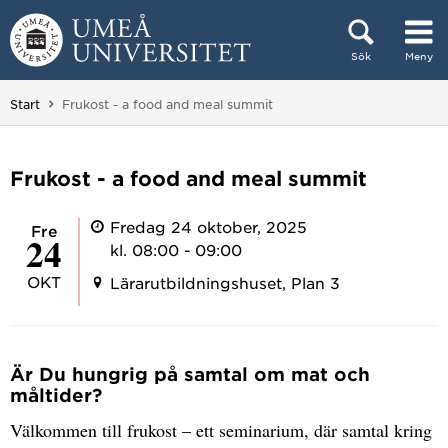
Hoppa direkt till innehållet
Sök
Meny
Huvudmenyn dold.
Du är här:
Start
Frukost - a food and meal summit
Frukost - a food and meal summit
Fredag 24 oktober, 2025
fre
24
kl. 08:00 - 09:00
OKT
Lärarutbildningshuset, Plan 3
Är Du hungrig på samtal om mat och
måltider?
Välkommen till frukost – ett seminarium, där samtal kring