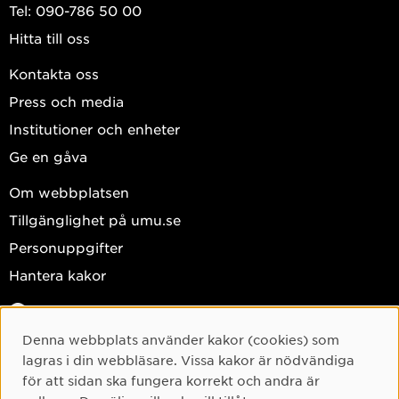
Tel: 090-786 50 00
Hitta till oss
Kontakta oss
Press och media
Institutioner och enheter
Ge en gåva
Om webbplatsen
Tillgänglighet på umu.se
Personuppgifter
Hantera kakor
Facebook
Instagram
Denna webbplats använder kakor (cookies) som
Cookie-samtycke
lagras i din webbläsare. Vissa kakor är nödvändiga
TikTok
för att sidan ska fungera korrekt och andra är
Youtube