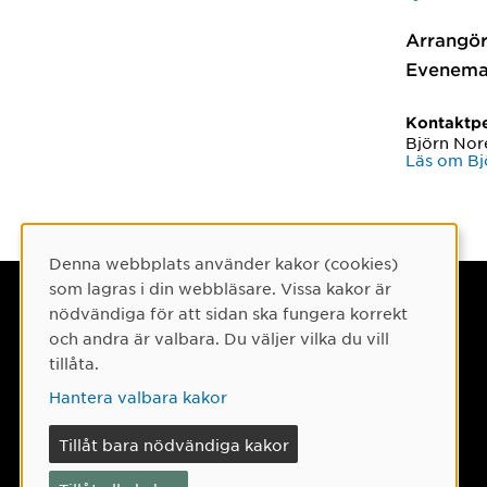
Arrangör
Evenema
Kontaktp
Björn Nor
Läs om Bj
Denna webbplats använder kakor (cookies)
Cookie-samtycke
som lagras i din webbläsare. Vissa kakor är
Umeå universitet
nödvändiga för att sidan ska fungera korrekt
och andra är valbara. Du väljer vilka du vill
901 87 Umeå
tillåta.
Tel: 090-786 50 00
Hantera valbara kakor
Hitta till oss
Tillåt bara nödvändiga kakor