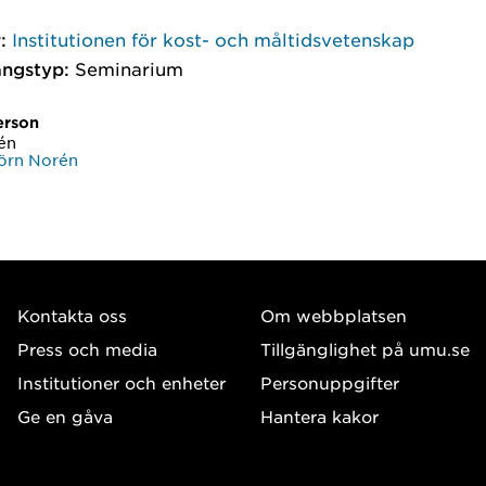
:
Institutionen för kost- och måltidsvetenskap
ngstyp:
Seminarium
erson
én
örn Norén
Kontakta oss
Om webbplatsen
Press och media
Tillgänglighet på umu.se
Institutioner och enheter
Personuppgifter
Ge en gåva
Hantera kakor