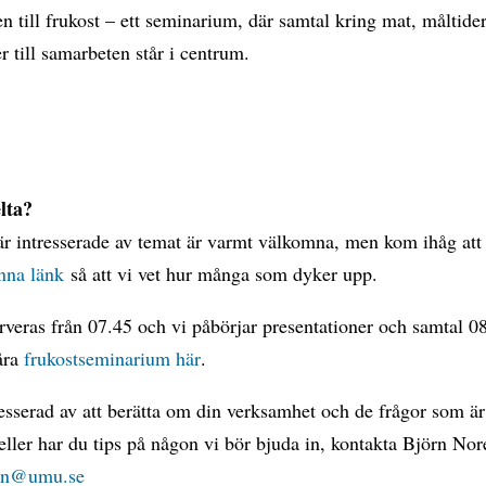
till frukost – ett seminarium, där samtal kring mat, måltide
r till samarbeten står i centrum.
elta?
är intresserade av temat är varmt välkomna, men kom ihåg at
nna länk
så att vi vet hur många som dyker upp.
rveras från 07.45 och vi påbörjar presentationer och samtal 0
åra
frukostseminarium här
.
esserad av att berätta om din verksamhet och de frågor som är
 eller har du tips på någon vi bör bjuda in, kontakta Björn Nor
ren@umu.se