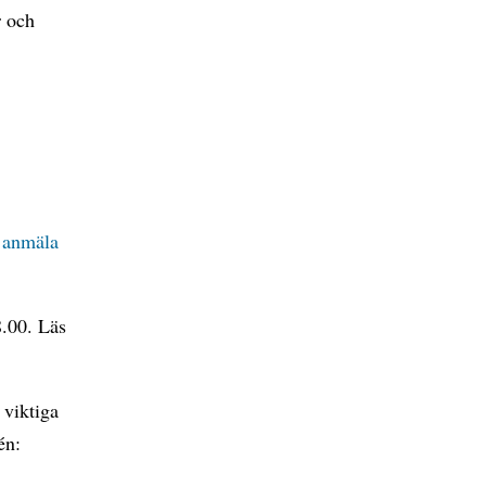
r och
t
anmäla
8.00. Läs
 viktiga
én: