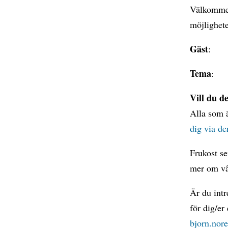
Välkommen 
möjlighete
Gäst
:
Tema
:
Vill du d
Alla som 
dig via de
Frukost se
mer om v
Är du intr
för dig/er
bjorn.no