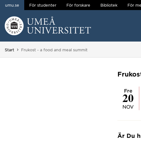
umu.se
För studenter
För forskare
Bibliotek
För me
Hoppa direkt till innehållet
Huvudmenyn dold.
Du är här:
Start
Frukost - a food and meal summit
Frukos
fre
20
NOV
Är Du h