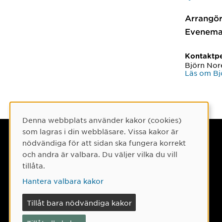
Arrangör
Evenema
Kontaktp
Björn Nor
Läs om Bj
Denna webbplats använder kakor (cookies)
Cookie-samtycke
som lagras i din webbläsare. Vissa kakor är
Umeå universitet
nödvändiga för att sidan ska fungera korrekt
och andra är valbara. Du väljer vilka du vill
901 87 Umeå
tillåta.
Tel: 090-786 50 00
Hantera valbara kakor
Hitta till oss
Tillåt bara nödvändiga kakor