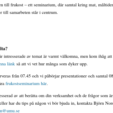
till frukost – ett seminarium, där samtal kring mat, måltide
r till samarbeten står i centrum.
elta?
är intresserade av temat är varmt välkomna, men kom ihåg at
nna länk
så att vi vet hur många som dyker upp.
rveras från 07.45 och vi påbörjar presentationer och samtal 0
åra
frukostseminarium här
.
esserad av att berätta om din verksamhet och de frågor som är
 eller har du tips på någon vi bör bjuda in, kontakta Björn Nor
ren@umu.se