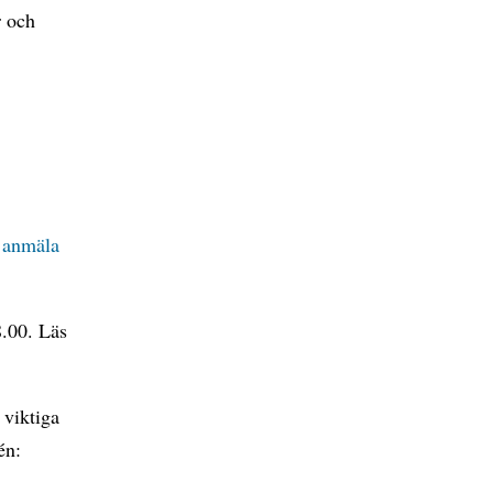
r och
t
anmäla
8.00. Läs
 viktiga
én: