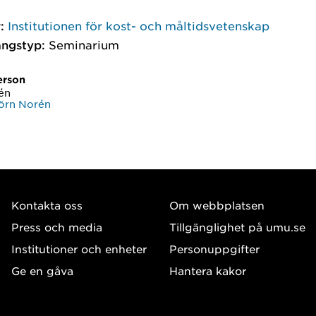
:
Institutionen för kost- och måltidsvetenskap
ngstyp:
Seminarium
erson
én
örn Norén
Kontakta oss
Om webbplatsen
Press och media
Tillgänglighet på umu.se
Institutioner och enheter
Personuppgifter
Ge en gåva
Hantera kakor