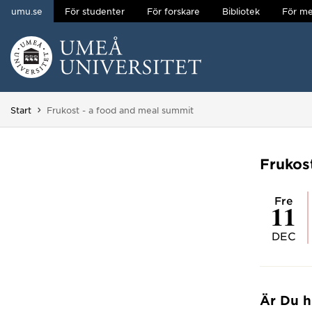
umu.se
För studenter
För forskare
Bibliotek
För me
Hoppa direkt till innehållet
Huvudmenyn dold.
Du är här:
Start
Frukost - a food and meal summit
Frukos
fre
11
DEC
Är Du h