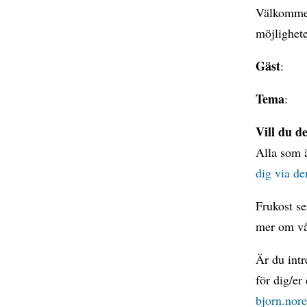
Välkommen 
möjlighete
Gäst
:
Tema
:
Vill du d
Alla som 
dig via de
Frukost se
mer om v
Är du intr
för dig/er
bjorn.no