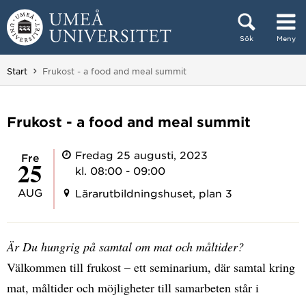
Hoppa direkt till innehållet
Sök
Meny
Huvudmenyn dold.
Du är här:
Start
Frukost - a food and meal summit
Frukost - a food and meal summit
Fredag 25 augusti, 2023
fre
25
kl. 08:00 - 09:00
AUG
Lärarutbildningshuset, plan 3
Är Du hungrig på samtal om mat och måltider?
Välkommen till frukost – ett seminarium, där samtal kring
mat, måltider och möjligheter till samarbeten står i